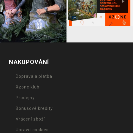
NAKUPOVÁNÍ
Doprava a platba
Xzone klub
Prodejny
Bonusové kredity
Vrácení zboží
Upravit cookies