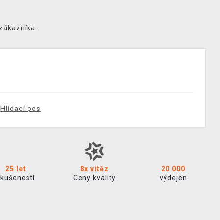
 zákazníka.
Hlídací pes
25 let
8x vítěz
20 000
zkušeností
Ceny kvality
výdejen