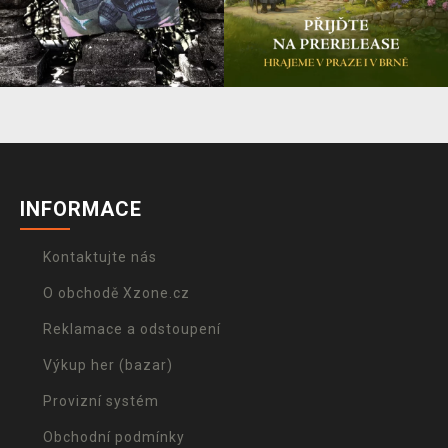
INFORMACE
Kontaktujte nás
O obchodě Xzone.cz
Reklamace a odstoupení
Výkup her (bazar)
Provizní systém
Obchodní podmínky