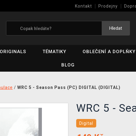
Kontakt
Prodejny
Dopr
Výkup her (bazar)
Hledat
ORIGINALS
TÉMATIKY
OBLEČENÍ A DOPLŇKY
BLOG
mulace
/
WRC 5 - Season Pass (PC) DIGITAL (DIGITAL)
WRC 5 - Se
Digital