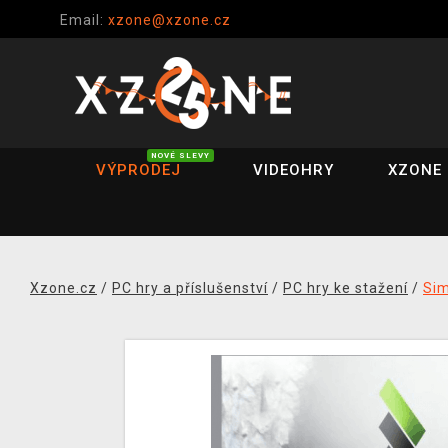
Email:
xzone@xzone.cz
NOVÉ SLEVY
VÝPRODEJ
VIDEOHRY
XZONE 
Xzone.cz
/
PC hry a příslušenství
/
PC hry ke stažení
/
Si