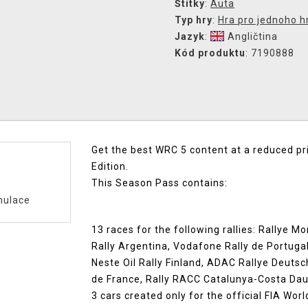
Štítky
:
Auta
Typ hry
:
Hra pro jednoho h
Jazyk
:
Angličtina
Kód produktu
: 7190888
Get the best WRC 5 content at a reduced p
Edition.
This Season Pass contains:
mulace
13 races for the following rallies: Rallye 
Rally Argentina, Vodafone Rally de Portugal
Neste Oil Rally Finland, ADAC Rallye Deutsc
de France, Rally RACC Catalunya-Costa Dau
3 cars created only for the official FIA W