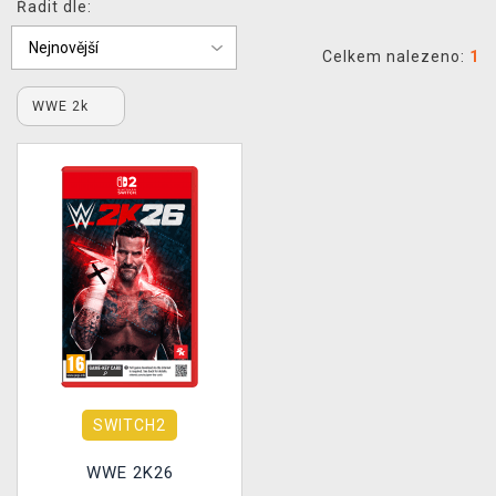
Řadit dle:
DOPRAVA
Celkem nalezeno:
1
XZONE KLUB
WWE 2k
TCG & BOARDGAME HUB
VÝKUP HER (BAZAR)
SWITCH2
WWE 2K26