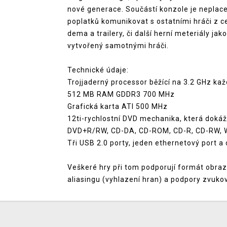
nové generace. Součástí konzole je neplace
poplatků komunikovat s ostatními hráči z c
dema a trailery, či další herní meteriály ja
vytvořený samotnými hráči.
Technické údaje:
Trojjaderný processor běžící na 3.2 GHz ka
512 MB RAM GDDR3 700 MHz
Grafická karta ATI 500 MHz
12ti-rychlostní DVD mechanika, která doká
DVD+R/RW, CD-DA, CD-ROM, CD-R, CD-RW, 
Tři USB 2.0 porty, jeden ethernetový port a
Veškeré hry při tom podporují formát obrazu
aliasingu (vyhlazení hran) a podpory zvuko