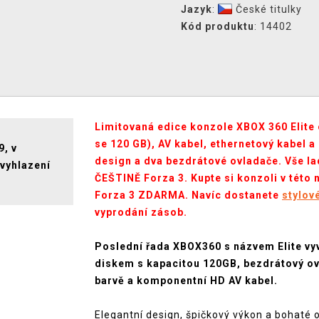
Jazyk
:
České titulky
Kód produktu
: 14402
Limitovaná edice konzole XBOX 360 Elite 
se 120 GB), AV kabel, ethernetový kabel a
9, v
design a dva bezdrátové ovladače. Vše la
(vyhlazení
ČEŠTINĚ Forza 3. Kupte si konzoli v této
Forza 3 ZDARMA. Navíc dostanete
stylov
vyprodání zásob.
Poslední řada XBOX360 s názvem Elite vy
diskem s kapacitou 120GB, bezdrátový ovl
barvě a komponentní HD AV kabel.
Elegantní design, špičkový výkon a bohaté 