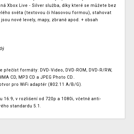
ná Xbox Live - Silver služba, díky které se můžete bez
elého světa (textovou či hlasovou formou), stahovat
ko jsou nové levely, mapy, zbraně apod. + obsah
ždý
že přečíst formáty: DVD-Video, DVD-ROM, DVD-R/RW,
WMA CD, MP3 CD a JPEG Photo CD..
 otvor pro WiFi adaptér (802.11 A/B/G).
 16:9, v rozlišení od 720p a 1080i, včetně anti-
vého standardu 5.1.