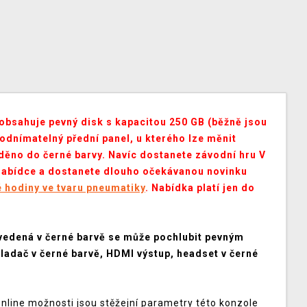
obsahuje pevný disk s kapacitou 250 GB (běžně jsou
 odnímatelný přední panel, u kterého lze měnit
děno do černé barvy. Navíc dostanete závodní hru V
 nabídce a dostanete dlouho očekávanou novinku
é hodiny ve tvaru pneumatiky
. Nabídka platí jen do
vedená v černé barvě se může pochlubit pevným
adač v černé barvě, HDMI výstup, headset v černé
online možnosti jsou stěžejní parametry této konzole