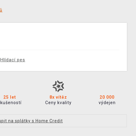
tů
Hlídací pes
25 let
8x vítěz
20 000
zkušeností
Ceny kvality
výdejen
pit na splátky s Home Credit