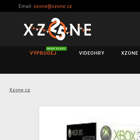
Email:
xzone@xzone.cz
NOVÉ SLEVY
VÝPRODEJ
VIDEOHRY
XZONE 
Xzone.cz