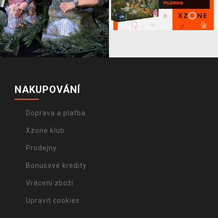
NAKUPOVÁNÍ
Doprava a platba
Xzone klub
Prodejny
Bonusové kredity
Vrácení zboží
Upravit cookies