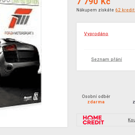
7 790
Kč
Nákupem získáte
62 kredi
Vyprodáno
Seznam přání
Osobní odběr
zdarma
Kou