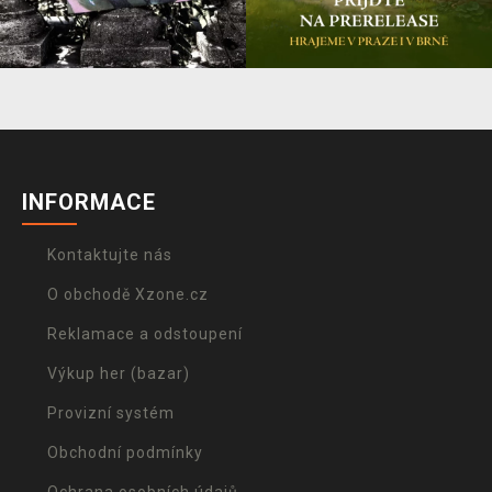
INFORMACE
Kontaktujte nás
O obchodě Xzone.cz
Reklamace a odstoupení
Výkup her (bazar)
Provizní systém
Obchodní podmínky
Ochrana osobních údajů