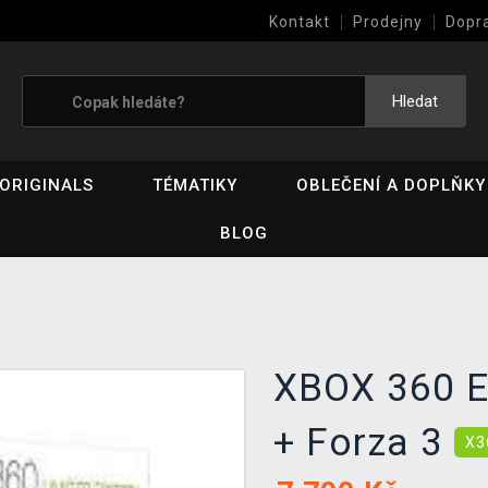
Kontakt
Prodejny
Dopr
Výkup her (bazar)
Hledat
ORIGINALS
TÉMATIKY
OBLEČENÍ A DOPLŇKY
BLOG
XBOX 360 El
+ Forza 3
X3