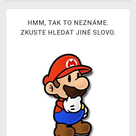
DOPRAVA
XZONE KLUB
HMM, TAK TO NEZNÁME.
ZKUSTE HLEDAT JINÉ SLOVO.
TCG & BOARDGAME HUB
VÝKUP HER (BAZAR)