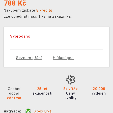
788
Kč
Nákupem získáte
8 kreditů
Lze objednat max. 1 ks na zákazníka.
Vyprodáno
Seznam přání
Hlídací pes
Osobní
25 let
8x vítěz
20 000
odběr
zkušeností
Ceny
výdejen
zdarma
kvality
Aktivace
:
Xbox Live