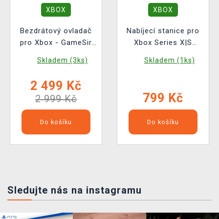
XBOX
XBOX
Bezdrátový ovladač
Nabíjecí stanice pro
pro Xbox - GameSir
Xbox Series X|S
G7 Pro - Wuchang
ovladač - Metavolt
Skladem (3ks)
Skladem (1ks)
Fallen Feathers
Dual White
Edition
2 499 Kč
799 Kč
2 999 Kč
Do košíku
Do košíku
Sledujte nás na instagramu