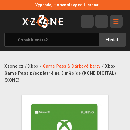
NOVÉ SLEVY
Výprodej – nové slevy od 1. srpna
›
VÝPRODEJ
VIDEOHRY
XZONE ORIGINALS
Hledat
TÉMATIKY
OBLEČENÍ A DOPLŇKY
Xzone.cz
/
Xbox
/
Game Pass & Dárkové karty
/
Xbox
MERCHANDISE
Game Pass předplatné na 3 měsíce (XONE DIGITAL)
(XONE)
SPOLEČENSKÉ HRY
BLOG
KONTAKT
PRODEJNY