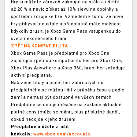
Hry si můžete zároveň zakoupit na stálo a ušetřit
až 20 % a navíc získat až 10% slevu na doplňky a
spotřební zdroje ke hře. Vzhledem k tomu, že nové
hry přibývají neustále a předplatné máte možnost
kdykoliv zrušit, je Xbox Game Pass vstupenkou do
světa nekonečného hraní.
ZPĚTNÁ KOMPATIBILITA
Xbox Game Pass je předplatné pro Xbox One
zajišťující zpětnou kompatibilitu her pro Xbox One,
Xbox Play Anywhere a Xbox 360; hraní her vyžaduje
aktivní předplatné.
Nabízené tituly a počet her zahrnutých do
předplatného se můžou lišit v průběhu času a podle
zemí a nemusí být dostupné ve všech zemích.
Předplatné se účtuje měsíčně na základě aktuálně
platné ceny (může se měnit; plus příslušné daně),
dokud nedojde k jeho zrušení.
Předplatné můžete zrušit
kdykoliv:
www.xbox.com/accounts
.