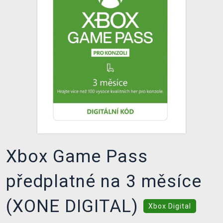
DOPRAVA
XZONE KLUB
TCG & BOARDGAME HUB
VÝKUP HER (BAZAR)
Xbox Game Pass
předplatné na 3 měsíce
(XONE DIGITAL)
Xbox Digital