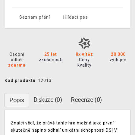
Seznam přání
Hlídací pes
Osobní
25 let
8x vítěz
20 000
odběr
zkušeností
Ceny
výdejen
zdarma
kvality
Kód produktu
: 12013
Diskuze (0)
Recenze (0)
Popis
Znalci vědí, že právě tahle hra možná jako první
skutečně naplno odhalí unikátní schopnosti DS! V