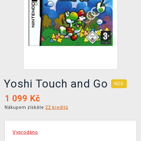
DOPRAVA
XZONE KLUB
TCG & BOARDGAME HUB
VÝKUP HER (BAZAR)
Yoshi Touch and Go
NDS
1 099
Kč
Nákupem získáte
22 kreditů
Vyprodáno