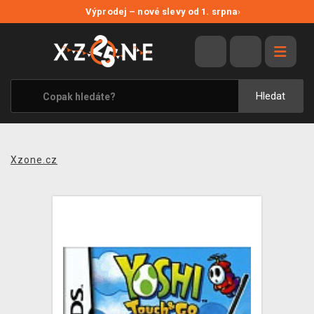
NOVÉ SLEVY
Výprodej – nové slevy od 1. srpna
›
VÝPRODEJ
VIDEOHRY
XZONE ORIGINALS
Hledat
TÉMATIKY
OBLEČENÍ A DOPLŇKY
Xzone.cz
MERCHANDISE
SPOLEČENSKÉ HRY
BLOG
KONTAKT
PRODEJNY