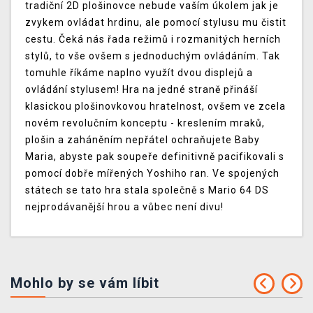
tradiční 2D plošinovce nebude vaším úkolem jak je
zvykem ovládat hrdinu, ale pomocí stylusu mu čistit
cestu. Čeká nás řada režimů i rozmanitých herních
stylů, to vše ovšem s jednoduchým ovládáním. Tak
tomuhle říkáme naplno využít dvou displejů a
ovládání stylusem! Hra na jedné straně přináší
klasickou plošinovkovou hratelnost, ovšem ve zcela
novém revolučním konceptu - kreslením mraků,
plošin a zaháněním nepřátel ochraňujete Baby
Maria, abyste pak soupeře definitivně pacifikovali s
pomocí dobře mířených Yoshiho ran. Ve spojených
státech se tato hra stala společně s Mario 64 DS
nejprodávanější hrou a vůbec není divu!
Mohlo by se vám líbit