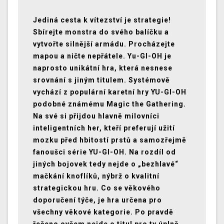
Jediná cesta k vítezství je strategie!
Sbírejte monstra do svého balíčku a
vytvořte silnější armádu. Procházejte
mapou a ničte nepřátele. Yu-GI-OH je
naprosto unikátní hra, která nesnese
srovnání s jiným titulem. Systémově
vychází z populární karetní hry YU-GI-OH
podobné známému Magic the Gathering.
Na své si přijdou hlavně milovníci
inteligentních her, kteří preferují užití
mozku před hbitostí prstů a samozřejmě
fanoušci série YU-GI-OH. Na rozdíl od
jiných bojovek tedy nejde o „bezhlavé“
mačkání knoflíků, nýbrž o kvalitní
strategickou hru. Co se věkového
doporučení týče, je hra určena pro
všechny věkové kategorie. Po pravdě