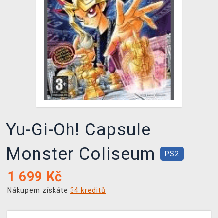
DOPRAVA
XZONE KLUB
TCG & BOARDGAME HUB
VÝKUP HER (BAZAR)
Yu-Gi-Oh! Capsule
Monster Coliseum
PS2
1 699
Kč
Nákupem získáte
34 kreditů