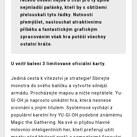
řečeno ovšem nejde o titul pro ty úplně
nejmladší pařánky, kteří by s obtížemi
přelouskali tyto řádky. Nutností
přemýšlet, naslouchat atraktivnímu
příběhu a fantastickým grafickým
zpracováním však hra potěší všechny
ostatní hráče.
U vnitř balení 3 limitované oficiální karty.
Jediná cesta k vítezství je strategie! Sbírejte
monstra do svého balíčku a vytvořte silnější
armádu. Procházejte mapou a ničte nepřátele. Yu-
GI-OH je naprosto unikátní hra, která nesnese
srovnání s jiným titulem. Systémově vychází z
populární karetní hry YU-GI-OH podobné známému
Magic the Gathering. Na své si přijdou hlavně
milovníci inteligentních her, kteří preferují užití