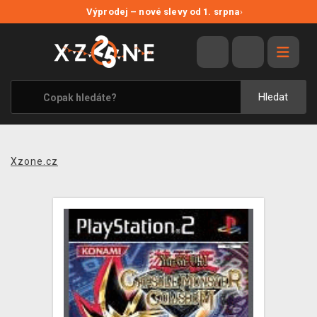
NOVÉ SLEVY
Výprodej – nové slevy od 1. srpna
›
VÝPRODEJ
VIDEOHRY
XZONE ORIGINALS
Hledat
TÉMATIKY
OBLEČENÍ A DOPLŇKY
Xzone.cz
MERCHANDISE
SPOLEČENSKÉ HRY
BLOG
KONTAKT
PRODEJNY