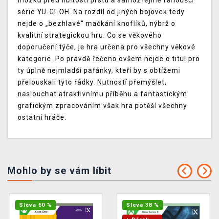
mozku před hbitostí prstů a samozřejmě fanoušci
série YU-GI-OH. Na rozdíl od jiných bojovek tedy
nejde o „bezhlavé“ mačkání knoflíků, nýbrž o
kvalitní strategickou hru. Co se věkového
doporučení týče, je hra určena pro všechny věkové
kategorie. Po pravdě řečeno ovšem nejde o titul pro
ty úplně nejmladší pařánky, kteří by s obtížemi
přelouskali tyto řádky. Nutností přemýšlet,
naslouchat atraktivnímu příběhu a fantastickým
grafickým zpracováním však hra potěší všechny
ostatní hráče.
Mohlo by se vám líbit
Sleva 60 %
Sleva 38 %