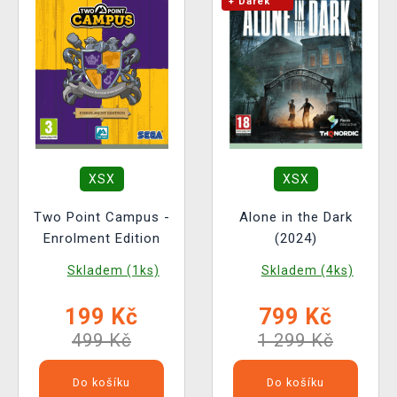
+ Dárek
XSX
XSX
Two Point Campus -
Alone in the Dark
Enrolment Edition
(2024)
Skladem (1ks)
Skladem (4ks)
199 Kč
799 Kč
499 Kč
1 299 Kč
Do košíku
Do košíku