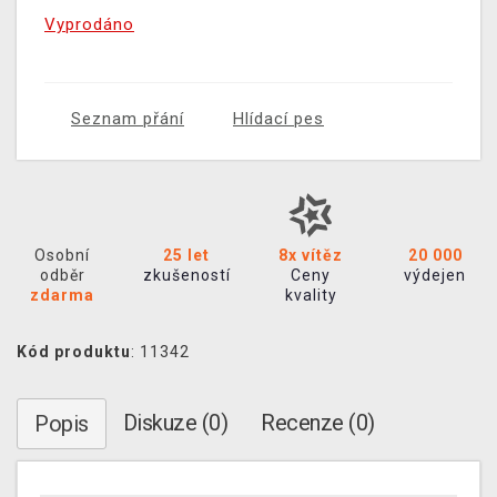
Vyprodáno
Seznam přání
Hlídací pes
Osobní
25 let
8x vítěz
20 000
odběr
zkušeností
Ceny
výdejen
zdarma
kvality
Kód produktu
: 11342
Diskuze (0)
Recenze (0)
Popis