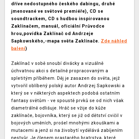
dříve nedostupného českého dabingu, druhé
jmenované ve světové premiéře), CD se
soundtrackem, CD s hudbou inspirovanou
Zaklínačem, manuál, oficiální Průvodce
hrou,povídka Zaklínač od Andrzeje
Sapkowského,-mapa světa Zaklínače.
Zde náhled
balení
)
Zaklínač v sobě snoubí divácky a vizuálně
úchvatnou akci s detailně propracovaným a
spletitým příběhem. Děj je zasazen do světa, jejž
vytvořil oblíbený polský autor Andrzej Sapkowski a
který se v některých aspektech podobá ostatním
fantasy světům - ve spoustě prvků se od nich však
diametrálně odlišuje. Hráč se vžije do kůže
zaklínače, bojovníka, který se již od dětství cvičil v
bojových uměních, prošel mnohými zkouškami a
mutacemi a jenž si na živobytí vydělává zabíjením
nestvůr. Je členem prastarého bratrstva, které