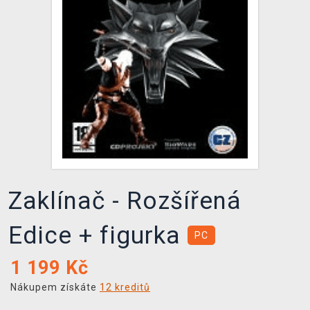
DOPRAVA
XZONE KLUB
TCG & BOARDGAME HUB
VÝKUP HER (BAZAR)
Zaklínač - Rozšířená
Edice + figurka
PC
1 199
Kč
Nákupem získáte
12 kreditů