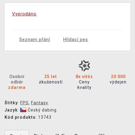
Vyprodáno
Seznam přání
Hlídací pes
Osobní
25 let
8x vítěz
20 000
odběr
zkušeností
Ceny
výdejen
zdarma
kvality
Štítky
:
FPS
,
Fantasy
Jazyk
:
Český dabing
Kód produktu
: 13743