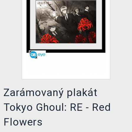
DOPRAVA
XZONE KLUB
TCG & BOARDGAME HUB
VÝKUP HER (BAZAR)
Zarámovaný plakát
Tokyo Ghoul: RE - Red
Flowers