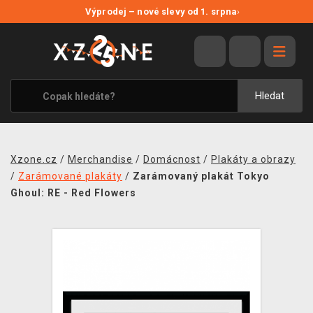
NOVÉ SLEVY
Výprodej – nové slevy od 1. srpna
›
VÝPRODEJ
VIDEOHRY
XZONE ORIGINALS
Hledat
TÉMATIKY
OBLEČENÍ A DOPLŇKY
Xzone.cz
/
Merchandise
/
Domácnost
/
Plakáty a obrazy
MERCHANDISE
/
Zarámované plakáty
/
Zarámovaný plakát Tokyo
Ghoul: RE - Red Flowers
SPOLEČENSKÉ HRY
BLOG
KONTAKT
PRODEJNY