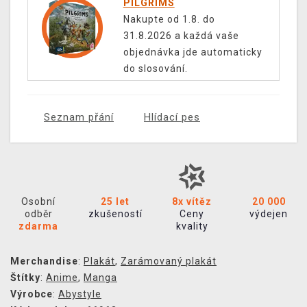
PILGRIMS
Nakupte od 1.8. do
31.8.2026 a každá vaše
objednávka jde automaticky
do slosování.
Seznam přání
Hlídací pes
Osobní
25 let
8x vítěz
20 000
odběr
zkušeností
Ceny
výdejen
zdarma
kvality
Merchandise
:
Plakát
,
Zarámovaný plakát
Štítky
:
Anime
,
Manga
Výrobce
:
Abystyle