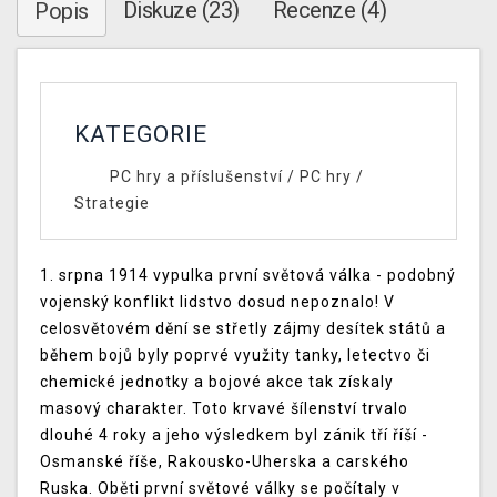
Diskuze (23)
Recenze (4)
Popis
KATEGORIE
PC hry a příslušenství
/
PC hry
/
Strategie
1. srpna 1914 vypulka první světová válka - podobný
vojenský konflikt lidstvo dosud nepoznalo! V
celosvětovém dění se střetly zájmy desítek států a
během bojů byly poprvé využity tanky, letectvo či
chemické jednotky a bojové akce tak získaly
masový charakter. Toto krvavé šílenství trvalo
dlouhé 4 roky a jeho výsledkem byl zánik tří říší -
Osmanské říše, Rakousko-Uherska a carského
Ruska. Oběti první světové války se počítaly v