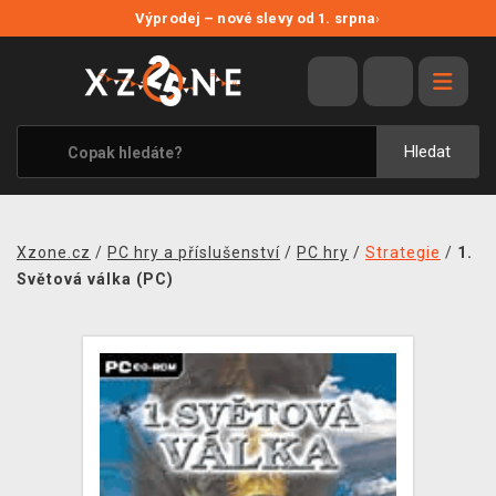
NOVÉ SLEVY
Výprodej – nové slevy od 1. srpna
›
VÝPRODEJ
VIDEOHRY
XZONE ORIGINALS
Hledat
TÉMATIKY
OBLEČENÍ A DOPLŇKY
Xzone.cz
/
PC hry a příslušenství
/
PC hry
/
Strategie
/
1.
MERCHANDISE
Světová válka (PC)
SPOLEČENSKÉ HRY
BLOG
KONTAKT
PRODEJNY