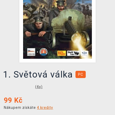
DOPRAVA
XZONE KLUB
TCG & BOARDGAME HUB
VÝKUP HER (BAZAR)
1. Světová válka
PC
(
4
x)
99
Kč
Nákupem získáte
4 kredity