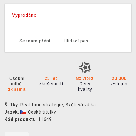
Vyprodáno
Seznam přání
Hlídací pes
Osobní
25 let
8x vítěz
20 000
odběr
zkušeností
Ceny
výdejen
zdarma
kvality
Štítky
:
Real-time strategie
,
Světová válka
Jazyk
:
České titulky
Kód produktu
: 11649