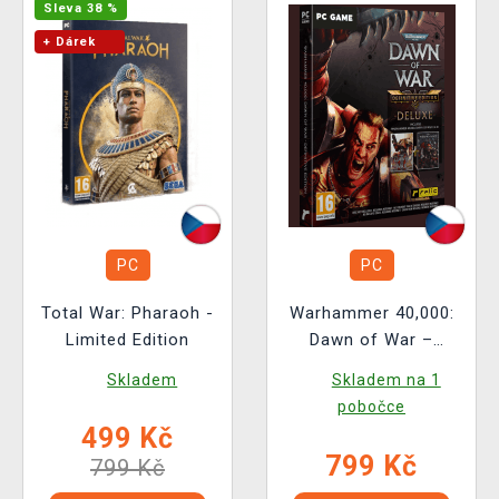
Sleva 38 %
+ Dárek
PC
PC
Total War: Pharaoh -
Warhammer 40,000:
Limited Edition
Dawn of War –
Definitive Edition
Skladem
Skladem na 1
Deluxe
pobočce
499 Kč
799 Kč
799 Kč