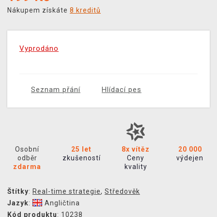
Nákupem získáte
8 kreditů
Vyprodáno
Seznam přání
Hlídací pes
Osobní
25 let
8x vítěz
20 000
odběr
zkušeností
Ceny
výdejen
zdarma
kvality
Štítky
:
Real-time strategie
,
Středověk
Jazyk
:
Angličtina
Kód produktu
: 10238