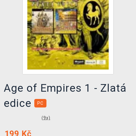
DOPRAVA
XZONE KLUB
TCG & BOARDGAME HUB
VÝKUP HER (BAZAR)
Age of Empires 1 - Zlatá
edice
PC
(
9
x)
199
Kč