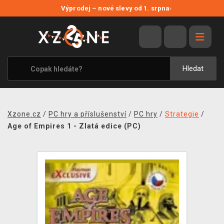
NOVÉ SLEVY
Výprodej – nové slevy od 1. srpna
›
VÝPRODEJ
VIDEOHRY
XZONE ORIGINALS
Hledat
TÉMATIKY
OBLEČENÍ A DOPLŇKY
Xzone.cz
/
PC hry a příslušenství
/
PC hry
/
Strategie
/
MERCHANDISE
Age of Empires 1 - Zlatá edice (PC)
SPOLEČENSKÉ HRY
BLOG
KONTAKT
PRODEJNY