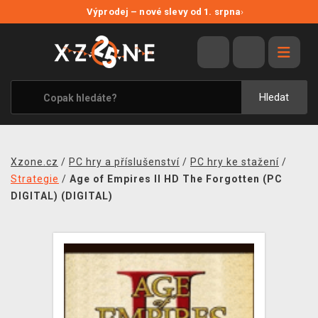
NOVÉ SLEVY
Výprodej – nové slevy od 1. srpna
›
VÝPRODEJ
VIDEOHRY
XZONE ORIGINALS
Hledat
TÉMATIKY
OBLEČENÍ A DOPLŇKY
Xzone.cz
/
PC hry a příslušenství
/
PC hry ke stažení
/
MERCHANDISE
Strategie
/
Age of Empires II HD The Forgotten (PC
DIGITAL) (DIGITAL)
SPOLEČENSKÉ HRY
BLOG
KONTAKT
PRODEJNY