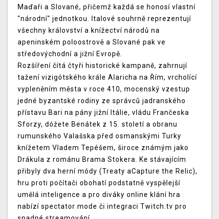
Maďaři a Slované, přičemž každá se honosí vlastní
"národní" jednotkou. Italové souhrně reprezentují
všechny království a knížectví národů na
apeninském poloostrově a Slované pak ve
středovýchodní a jižní Evropě.
Rozšíření čítá čtyři historické kampaně, zahrnují
tažení vizigótského krále Alaricha na Řím, vrcholící
vypleněním města v roce 410, mocenský vzestup
jedné byzantské rodiny ze správců jadranského
přístavu Bari na pány jižní Itálie, vládu Frančeska
Sforzy, dóžete Benátek z 15. století a obranu
rumunského Valašska před osmanskými Turky
knížetem Vladem Tepéšem, široce známým jako
Drákula z románu Brama Stokera. Ke stávajícím
přibyly dva herní módy (Treaty aCapture the Relic),
hru proti počítači obohatí podstatně vyspělejší
umělá inteligence a pro diváky online klání hra
nabízí spectator mode či integraci Twitch.tv pro
snadné streamování.