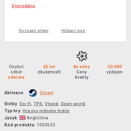
Vyprodáno
Seznam přání
Hlídací pes
Osobní
25 let
8x vítěz
20 000
odběr
zkušeností
Ceny
výdejen
zdarma
kvality
Aktivace
:
Steam
Štítky
:
Sci-Fi
,
TPS
,
Vtipné
,
Open-world
Typ hry
:
Hra pro jednoho hráče
Jazyk
:
Angličtina
Kód produktu
: 1003633