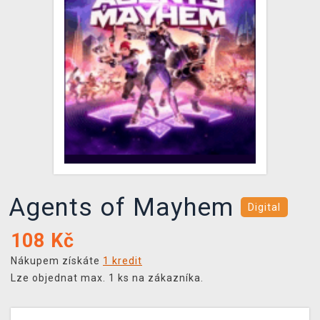
DOPRAVA
XZONE KLUB
TCG & BOARDGAME HUB
VÝKUP HER (BAZAR)
Agents of Mayhem
Digital
108
Kč
Nákupem získáte
1 kredit
Lze objednat max. 1 ks na zákazníka.