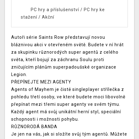
PC hry a příslušenství
/
PC hry ke
stažení
/
Akční
Autoři série Saints Row představují novou
bláznivou akci v otevřeném světě. Budete v ní hrát
za skupinku různorodých super agentů z celého
světa, kteří bojují za záchranu Soulu proti
zničujícím plánům superpadoušské organizace
Legion.
PŘEPÍNEJTE MEZI AGENTY
Agents of Mayhem je čistě singleplayer střílečka z
pohledu třetí osoby, ve které budete moci libovolně
přepínat mezi třemi super agenty ve svém týmu.
Každý agent má svůj unikátní herní styl, speciální
schopnosti i možnosti pohybu.
RŮZNORODÁ BANDA
Je jen na vás, jak si složíte svůj tým agentů. Můžete