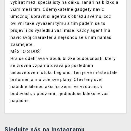
vybírat mezi specialisty na dálku, ranaři na blízko a
vším mezi tím. Odemykatelné gadgety navíc
umožňují upravit si agenta k obrazu svému, což
ovlivní také vyvážení týmu a tím pádem se to
projeví i do výsledku vaší mise. Každý agent má
navíc svůj charakter a nejednou se s ním nahlas
zasmějete.
MĚSTO S DUŠÍ
Hra se odehrává v Soulu blízké budoucnosti, který
se zrovna vzpamatovává po posledním
celosvětovém útoku Legionu. Ten je ve městě stále
přítomen a má zde své plány. Otevřený svět
nabídne šílenou akci na zemi, ve vzduchu, v
budovách, v podzemí... jednoduše kdekoliv vás
napadne.
Sledujte nás na instagramu