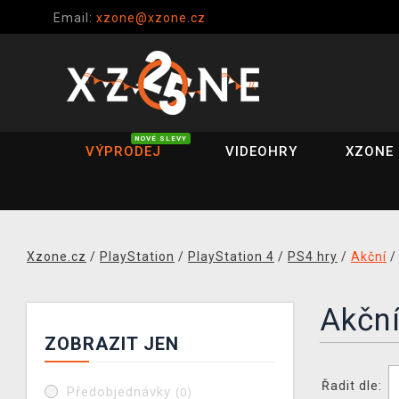
Email:
xzone@xzone.cz
NOVÉ SLEVY
VÝPRODEJ
VIDEOHRY
XZONE 
Xzone.cz
/
PlayStation
/
PlayStation 4
/
PS4 hry
/
Akční
Akční
ZOBRAZIT JEN
Řadit dle:
Předobjednávky
(0)