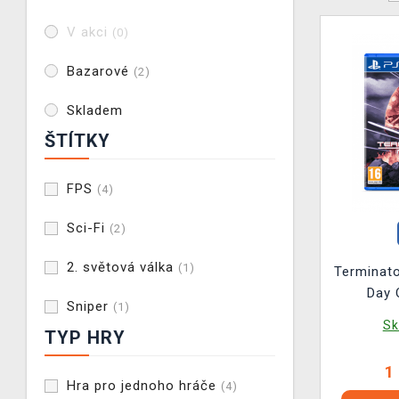
V akci
(0)
Bazarové
(2)
Skladem
ŠTÍTKY
FPS
(4)
Sci-Fi
(2)
2. světová válka
(1)
Terminato
Day 
Sniper
(1)
Sk
TYP HRY
1
Hra pro jednoho hráče
(4)