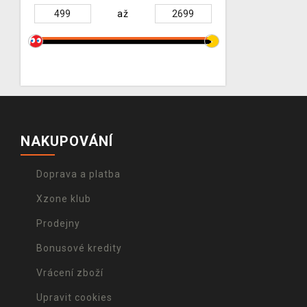
až
NAKUPOVÁNÍ
Doprava a platba
Xzone klub
Prodejny
Bonusové kredity
Vrácení zboží
Upravit cookies