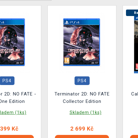
Ba
PS4
PS4
r 2D: NO FATE -
Terminator 2D: NO FATE
Ca
One Edition
Collector Edition
ladem (1ks)
Skladem (1ks)
 399 Kč
2 699 Kč