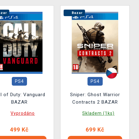
zar
Bazar
PS4
PS4
ll of Duty: Vanguard
Sniper: Ghost Warrior
BAZAR
Contracts 2 BAZAR
Vyprodáno
Skladem (1ks)
499 Kč
699 Kč