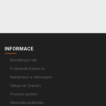
INFORMACE
Kontaktujte nás
O obchodě Xzone.cz
Reklamace a odstoupení
Výkup her (bazar)
Provizní systém
Obchodní podmínky