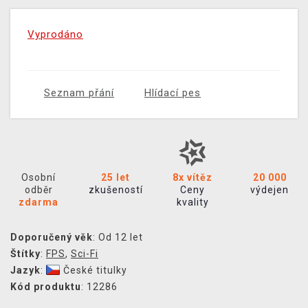
Vyprodáno
Seznam přání
Hlídací pes
Osobní
25 let
8x vítěz
20 000
odběr
zkušeností
Ceny
výdejen
zdarma
kvality
Doporučený věk
: Od 12 let
Štítky
:
FPS
,
Sci-Fi
Jazyk
:
České titulky
Kód produktu
: 12286