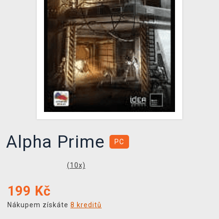
DOPRAVA
XZONE KLUB
TCG & BOARDGAME HUB
VÝKUP HER (BAZAR)
Alpha Prime
PC
(
10
x)
199
Kč
Nákupem získáte
8 kreditů