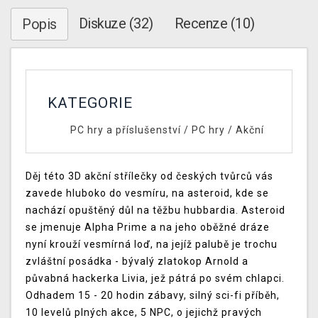
Diskuze (32)
Recenze (10)
Popis
KATEGORIE
PC hry a příslušenství
/
PC hry
/
Akční
Děj této 3D akční střílečky od českých tvůrců vás
zavede hluboko do vesmíru, na asteroid, kde se
nachází opuštěný důl na těžbu hubbardia. Asteroid
se jmenuje Alpha Prime a na jeho oběžné dráze
nyní krouží vesmírná loď, na jejíž palubě je trochu
zvláštní posádka - bývalý zlatokop Arnold a
půvabná hackerka Livia, jež pátrá po svém chlapci.
Odhadem 15 - 20 hodin zábavy, silný sci-fi příběh,
10 levelů plných akce, 5 NPC, o jejichž pravých