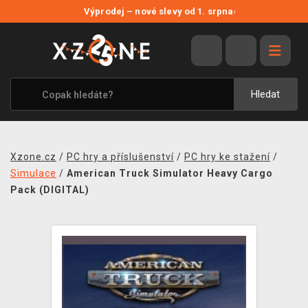
NOVÉ SLEVY
Výprodej – nové slevy od 1. srpna
›
VÝPRODEJ
VIDEOHRY
XZONE ORIGINALS
Hledat
TÉMATIKY
OBLEČENÍ A DOPLŇKY
Xzone.cz
/
PC hry a příslušenství
/
PC hry ke stažení
/
MERCHANDISE
Simulace
/
American Truck Simulator Heavy Cargo
Pack (DIGITAL)
SPOLEČENSKÉ HRY
BLOG
KONTAKT
PRODEJNY