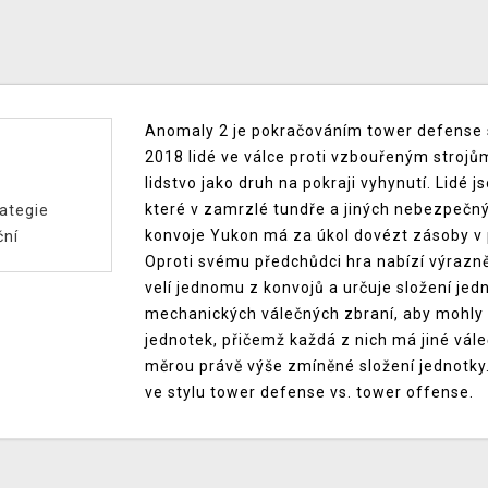
Anomaly 2 je pokračováním tower defense s
2018 lidé ve válce proti vzbouřeným strojům
lidstvo jako druh na pokraji vyhynutí. Lidé 
které v zamrzlé tundře a jiných nebezpečnýc
ategie
konvoje Yukon má za úkol dovézt zásoby v 
ční
Oproti svému předchůdci hra nabízí výrazně
velí jednomu z konvojů a určuje složení jed
mechanických válečných zbraní, aby mohly l
jednotek, přičemž každá z nich má jiné vále
měrou právě výše zmíněné složení jednotky.
ve stylu tower defense vs. tower offense.