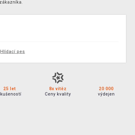
 zákazníka.
Hlídací pes
25 let
8x vítěz
20 000
zkušeností
Ceny kvality
výdejen