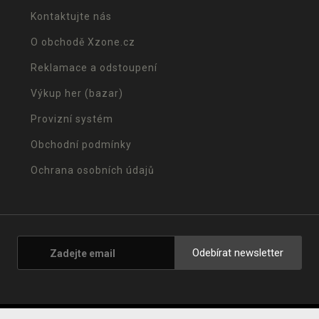
Kontaktujte nás
O obchodě Xzone.cz
Reklamace a odstoupení
Výkup her (bazar)
Provizní systém
Obchodní podmínky
Ochrana osobních údajů
Odebírat newsletter