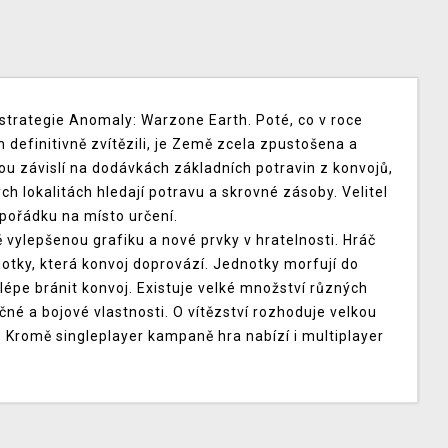
trategie Anomaly: Warzone Earth. Poté, co v roce
 definitivně zvítězili, je Země zcela zpustošena a
jsou závislí na dodávkách základních potravin z konvojů,
h lokalitách hledají potravu a skrovné zásoby. Velitel
pořádku na místo určení.
 vylepšenou grafiku a nové prvky v hratelnosti. Hráč
notky, která konvoj doprovází. Jednotky morfují do
épe bránit konvoj. Existuje velké množství různých
čné a bojové vlastnosti. O vítězství rozhoduje velkou
 Kromě singleplayer kampaně hra nabízí i multiplayer