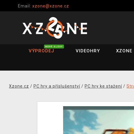
Email:
xzone@xzone.cz
NOVÉ SLEVY
VÝPRODEJ
VIDEOHRY
XZONE 
Xzone.cz
/
PC hry a příslušenství
/
PC hry ke stažení
/
Str