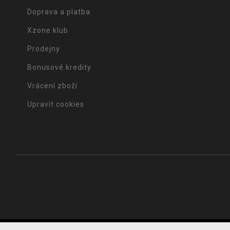
Doprava a platba
Xzone klub
Prodejny
Bonusové kredity
Vrácení zboží
Upravit cookies