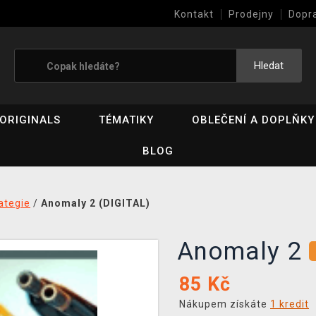
Kontakt
Prodejny
Dopr
Výkup her (bazar)
Hledat
ORIGINALS
TÉMATIKY
OBLEČENÍ A DOPLŇKY
BLOG
ategie
/
Anomaly 2 (DIGITAL)
Anomaly 2
85
Kč
Nákupem získáte
1 kredit