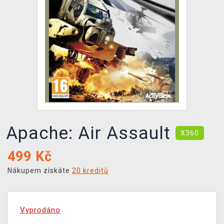
DOPRAVA
XZONE KLUB
TCG & BOARDGAME HUB
VÝKUP HER (BAZAR)
Apache: Air Assault
X360
499
Kč
Nákupem získáte
20 kreditů
Vyprodáno