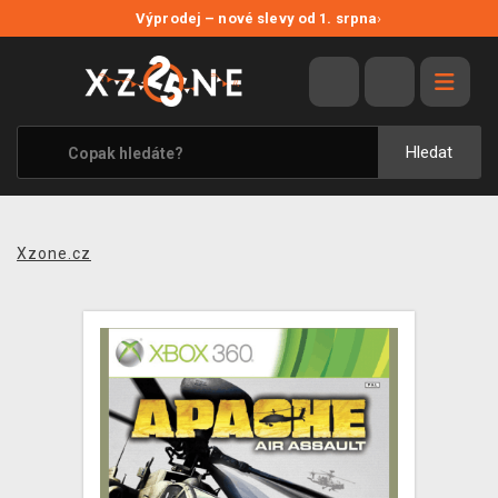
NOVÉ SLEVY
Výprodej – nové slevy od 1. srpna
›
VÝPRODEJ
VIDEOHRY
XZONE ORIGINALS
Hledat
TÉMATIKY
OBLEČENÍ A DOPLŇKY
Xzone.cz
MERCHANDISE
SPOLEČENSKÉ HRY
BLOG
KONTAKT
PRODEJNY