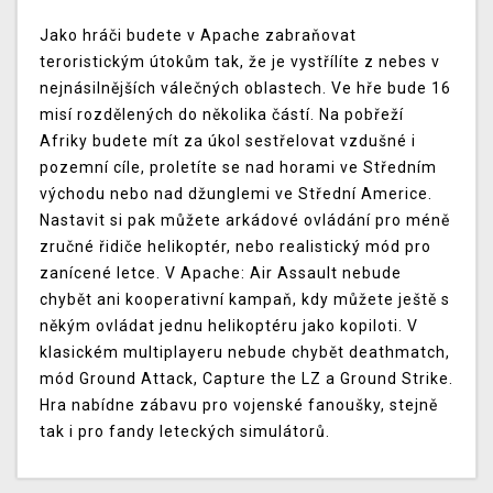
Jako hráči budete v Apache zabraňovat
teroristickým útokům tak, že je vystřílíte z nebes v
nejnásilnějších válečných oblastech. Ve hře bude 16
misí rozdělených do několika částí. Na pobřeží
Afriky budete mít za úkol sestřelovat vzdušné i
pozemní cíle, proletíte se nad horami ve Středním
východu nebo nad džunglemi ve Střední Americe.
Nastavit si pak můžete arkádové ovládání pro méně
zručné řidiče helikoptér, nebo realistický mód pro
zanícené letce. V Apache: Air Assault nebude
chybět ani kooperativní kampaň, kdy můžete ještě s
někým ovládat jednu helikoptéru jako kopiloti. V
klasickém multiplayeru nebude chybět deathmatch,
mód Ground Attack, Capture the LZ a Ground Strike.
Hra nabídne zábavu pro vojenské fanoušky, stejně
tak i pro fandy leteckých simulátorů.