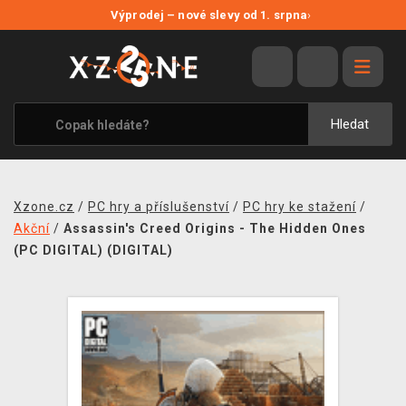
NOVÉ SLEVY
Výprodej – nové slevy od 1. srpna
›
VÝPRODEJ
VIDEOHRY
XZONE ORIGINALS
Hledat
TÉMATIKY
OBLEČENÍ A DOPLŇKY
Xzone.cz
/
PC hry a příslušenství
/
PC hry ke stažení
/
MERCHANDISE
Akční
/
Assassin's Creed Origins - The Hidden Ones
(PC DIGITAL) (DIGITAL)
SPOLEČENSKÉ HRY
BLOG
KONTAKT
PRODEJNY