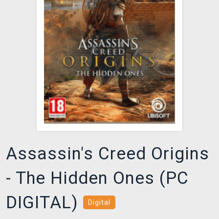
DOPRAVA
XZONE KLUB
TCG & BOARDGAME HUB
VÝKUP HER (BAZAR)
Assassin's Creed Origins
- The Hidden Ones (PC
DIGITAL)
Digital