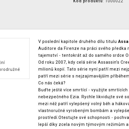
Kód produktu
: 1000022
V poslední kapitole druhého dílu titulu
Assa
Auditore da Firenze na práci svého předka 
tajemství - tentokrát až do samého srdce 
Od roku 2007, kdy celá série Assassin’s Cre
ční
milionů kopií. Tato série nyní patří mezi ne
brodružné
patří mezi série s nejzajimavějším příběhe
Co nás čeká?
Buďte ještě více smrtící - využijte smrtícíc
nebezpečného Ezia. Rychle likvidujte své 
mezi něž patří vylepšený volný běh a háková
vlastnoručně vyrobeným bombám a vylepšen
prostředí.Otestujte své schopnosti - pochval
lepší díky zcela novým týmovým režimům a