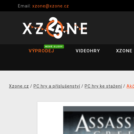
Email:
xzone@xzone.cz
NOVÉ SLEVY
VÝPRODEJ
VIDEOHRY
XZONE 
Xzone.cz
/
PC hry a příslušenství
/
PC hry ke stažení
/
Akč