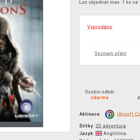
Lze objednat max. 1 ks na
Vyprodáno
Seznam přání
Osobní odběr
zdarma
Aktivace
:
Ubisoft C
Štítky
:
2D adventura
Jazyk
:
Angličtina