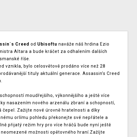
ssin´s Creed
od
Ubisoftu
naváže náš hrdina Ezio
mistra Altara a bude kráčet za odhalením dalších
Osmanské říše.
ed vznikla, bylo celosvětově prodáno více než 28
jprodávanější tituly aktuální generace. Assassin’s Creed
m.
h schopností moudřejšího, výkonnějšího a ještě více
soky nasazením nového arzenálu zbraní a schopností,
 čepel. Zažijte nové úrovně hratelnosti a díky
ému orlímu pohledu překonejte své nepřátele a
ně přijatý režim hry pro více hráčů bude nyní ještě
 neomezené možnosti opětovného hraní.Zažíjte