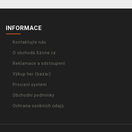
INFORMACE
Kontaktujte nás
O obchodě Xzone.cz
Reklamace a odstoupení
Výkup her (bazar)
Provizní systém
Obchodní podmínky
Ochrana osobních údajů