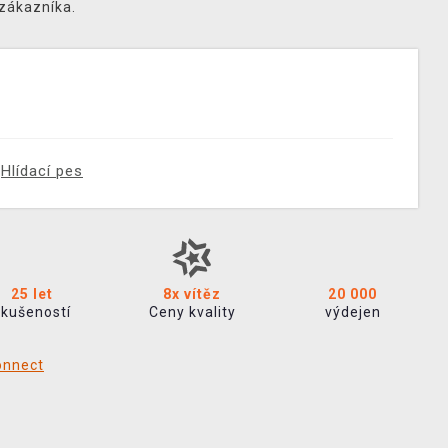
 zákazníka.
Hlídací pes
25 let
8x vítěz
20 000
zkušeností
Ceny kvality
výdejen
onnect