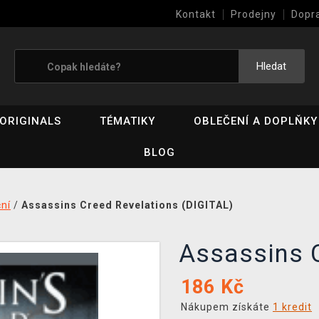
Kontakt
Prodejny
Dopr
Výkup her (bazar)
Hledat
ORIGINALS
TÉMATIKY
OBLEČENÍ A DOPLŇKY
BLOG
ní
/
Assassins Creed Revelations (DIGITAL)
Assassins 
186
Kč
Nákupem získáte
1 kredit