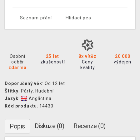
Seznam přání
Hlídací pes
Osobní
25 let
8x vítěz
20 000
odběr
zkušeností
Ceny
výdejen
zdarma
kvality
Doporučený věk
: Od 12 let
Štítky
:
Párty
,
Hudební
Jazyk
:
Angličtina
Kód produktu
: 14430
Diskuze (0)
Recenze (0)
Popis