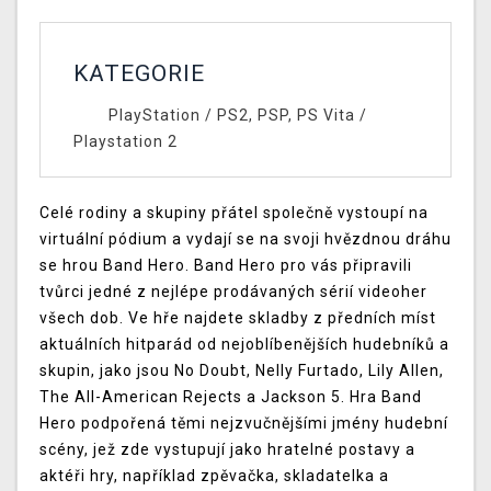
KATEGORIE
PlayStation
/
PS2, PSP, PS Vita
/
Playstation 2
Celé rodiny a skupiny přátel společně vystoupí na
virtuální pódium a vydají se na svoji hvězdnou dráhu
se hrou Band Hero. Band Hero pro vás připravili
tvůrci jedné z nejlépe prodávaných sérií videoher
všech dob. Ve hře najdete skladby z předních míst
aktuálních hitparád od nejoblíbenějších hudebníků a
skupin, jako jsou No Doubt, Nelly Furtado, Lily Allen,
The All-American Rejects a Jackson 5. Hra Band
Hero podpořená těmi nejzvučnějšími jmény hudební
scény, jež zde vystupují jako hratelné postavy a
aktéři hry, například zpěvačka, skladatelka a