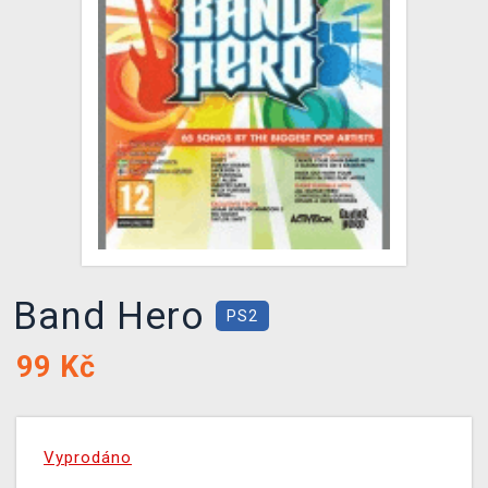
DOPRAVA
XZONE KLUB
TCG & BOARDGAME HUB
VÝKUP HER (BAZAR)
Band Hero
PS2
99
Kč
Vyprodáno