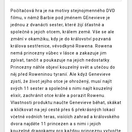
Počítačová hra je na motivy stejnojmenného DVD
filmu, v němž Barbie pod jménem GEnevieve je
jednou z dvanácti sester, které žijí šťastně a
společně s jejich otcem, králem země. Vše se ale
změní v okamžiku, kdy je do království pozvaná
králova sestřenice, vévodkyně Rowena. Rowena
nemá princezny vůbec v lásce a zakazuje jim
zpívat, tančit a poukazuje na jejich nedostatky.
Princezny náhle objeví kouzelný svět a utečou do
něj před Roweninou tyranií. Ale když Genevieve
zjistí, že život jejího otce je ohrožený, musí najít
svých 11 sester a společně s nimi najít kouzelný
elixír, zachránit otce krále a porazit Rowenu.
Vlastnosti produktu:naučte Genevieve běhat, skákat
a kličkovat na její cestě přes 6 překrásných lokací
včetně vodních teras, visících zahrad a královského
dvora najděte 11 princezen a s nimi i jejich
kouzelné dragokamy pro každou princeznu vytvořte