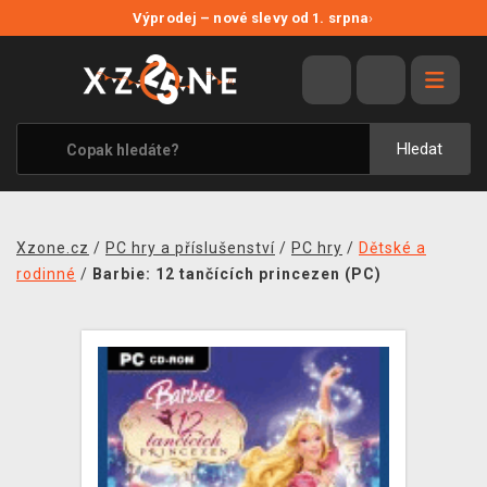
NOVÉ SLEVY
Výprodej – nové slevy od 1. srpna
›
VÝPRODEJ
VIDEOHRY
XZONE ORIGINALS
Hledat
TÉMATIKY
OBLEČENÍ A DOPLŇKY
Xzone.cz
/
PC hry a příslušenství
/
PC hry
/
Dětské a
MERCHANDISE
rodinné
/
Barbie: 12 tančících princezen (PC)
SPOLEČENSKÉ HRY
BLOG
KONTAKT
PRODEJNY