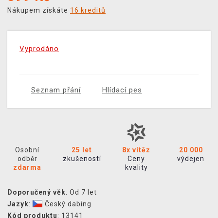
Nákupem získáte
16 kreditů
Vyprodáno
Seznam přání
Hlídací pes
Osobní
25 let
8x vítěz
20 000
odběr
zkušeností
Ceny
výdejen
zdarma
kvality
Doporučený věk
: Od 7 let
Jazyk
:
Český dabing
Kód produktu
: 13141