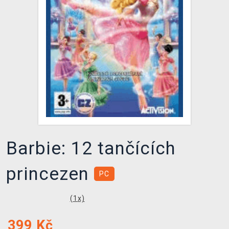
DOPRAVA
XZONE KLUB
TCG & BOARDGAME HUB
VÝKUP HER (BAZAR)
Barbie: 12 tančících
princezen
PC
(
1
x)
399
Kč