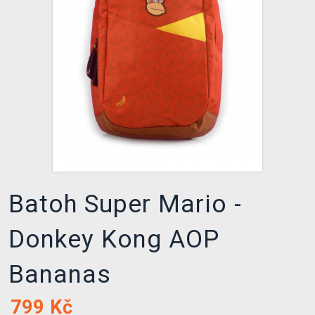
DOPRAVA
XZONE KLUB
TCG & BOARDGAME HUB
VÝKUP HER (BAZAR)
Batoh Super Mario -
Donkey Kong AOP
Bananas
799
Kč