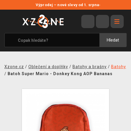
NOVÉ SLEVY
Výprodej – nové slevy od 1. srpna
›
VÝPRODEJ
VIDEOHRY
XZONE ORIGINALS
Hledat
TÉMATIKY
OBLEČENÍ A DOPLŇKY
Xzone.cz
/
Oblečení a doplňky
/
Batohy a brašny
/
Batohy
MERCHANDISE
/
Batoh Super Mario - Donkey Kong AOP Bananas
SPOLEČENSKÉ HRY
BLOG
KONTAKT
PRODEJNY