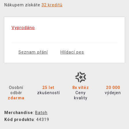
Nákupem získáte
32 kreditů
Vyprodáno
Seznam přání
Hlídací pes
Osobní
25 let
8x vítěz
20 000
odběr
zkušeností
Ceny
výdejen
zdarma
kvality
Merchandise
:
Batoh
Kód produktu
: 44319