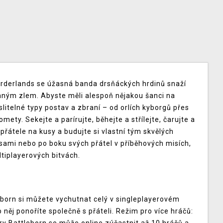
orderlands se úžasná banda drsňáckých hrdinů snaží
mným zlem. Abyste měli alespoň nějakou šanci na
itelné typy postav a zbraní – od orlích kyborgů přes
ety. Sekejte a parírujte, běhejte a střílejte, čarujte a
přátele na kusy a budujte si vlastní tým skvělých
 sami nebo po boku svých přátel v příběhových misích,
ltiplayerových bitvách.
eborn si můžete vychutnat celý v singleplayerovém
do něj ponoříte společně s přáteli. Režim pro více hráčů: