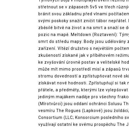
Týmových bojů v multiplayerovém režimu hr
střetnout se v zápasech 5v5 ve třech různý
bránit svou základnu před vlnami počítače
svými poskoky snažit zničit tábor nepřátel.
zběsilé bitvě na život a na smrt a snaží se
pozic na mapě. Meltdown (Roztavení): Týmy 
smrt do středu mapy. Body jsou udělovány 
zařízení. Vítězí družstvo s největším poč
zkušeností získané jak v příběhovém režimu
ke zvyšování úrovně postav a velitelské hod
může mít mimo prostředí misí a zápasů trva
stromu dovedností a zpřístupňovat nové ski
získávat nové hodnosti. Zpřístupňují si tak
přátele, a předměty, kterými lze vylepšovat
jediným majákem naděje pro všechny frakce
(Mírotvůrci) jsou oddaní ochránci Solusu Th
vesmíru The Rogues (Lapkové) jsou žoldáci, j
Consortium (LLC; Konsorcium posledního svě
využívají ostatní ke svému prospěchu The J