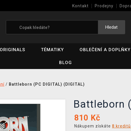
Kontakt
Prodejny
Dopr
Výkup her (bazar)
Hledat
ORIGINALS
TÉMATIKY
OBLEČENÍ A DOPLŇKY
BLOG
ní
/
Battleborn (PC DIGITAL) (DIGITAL)
Battleborn
810
Kč
Nákupem získáte
8 kreditů