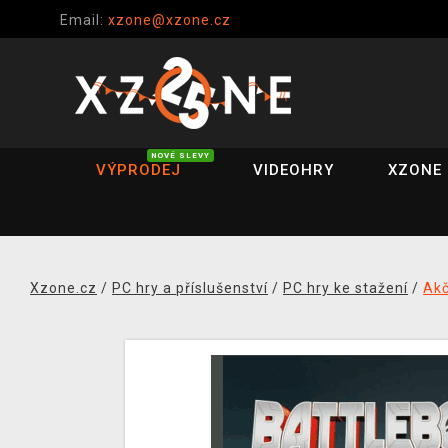
Email:
xzone@xzone.cz
NOVÉ SLEVY
VÝPRODEJ
VIDEOHRY
XZONE 
Xzone.cz
/
PC hry a příslušenství
/
PC hry ke stažení
/
Akč