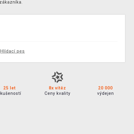
 zákazníka.
Hlídací pes
25 let
8x vítěz
20 000
zkušeností
Ceny kvality
výdejen