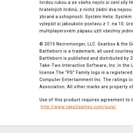
tvrdou rukou a ze všeho nejvíc si cení síly 
hratelných hrdinů, z nichž žádní dva nejsou
zbraně a schopnosti. Systém Helix: Systém
vylepšit si jakoukoliv postavu z 1. na 10. úr
multiplayerovém zápasu užít všechny jedin
© 2015 Necromonger, LLC. Gearbox & the G
Battleborn is a trademark, all used courtes
Battleborn is published and distributed by 
Take-Two Interactive Software, Inc. in the 
license.The “PS” Family logo is a register
Computer Entertainment Inc. The ratings i
Association. All other marks are property o
Use of this product requires agreement to t
http://www.take2games.com/eula/