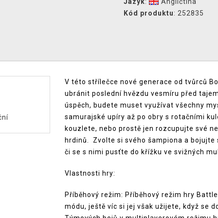
Jazyk
:
Angličtina
Kód produktu
: 252835
V této střílečce nové generace od tvůrců B
ubránit poslední hvězdu vesmíru před taje
úspěch, budete muset využívat všechny mysl
samurajské upíry až po obry s rotačními kulom
ční
kouzlete, nebo prostě jen rozcupujte své ne
hrdinů. Zvolte si svého šampiona a bojujte
či se s nimi pusťte do křížku ve svižných mu
Vlastnosti hry:
Příběhový režim: Příběhový režim hry Battl
módu, ještě víc si jej však užijete, když se 