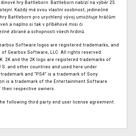
Hrdinové hry Battleborn: Battleborn nabízí na výběr 25
 stejní. Každý má svou vlastní osobnost, jedinečné
 hry Battleborn pro urychlený vývoj umožňuje hráčům
oveň a naplno si tak v příběhové misi či
ečné zbraně a schopnosti všech hrdinů.
earbox Software logos are registered trademarks, and
y of Gearbox Software, LLC. All rights reserved.
2K. 2K and the 2K logo are registered trademarks of
U.S. and other countries and used here under
ed trademark and “PS4” is a trademark of Sony
con is a trademark of the Entertainment Software
f their respective owners.
he following third party end user license agreement: