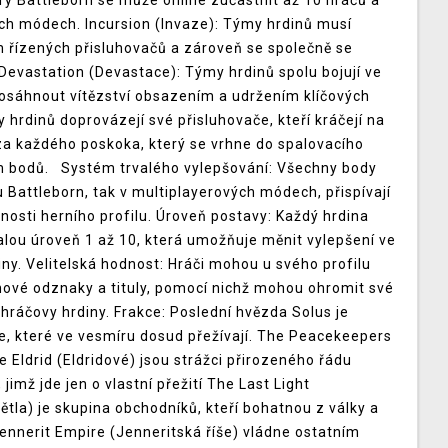
y Battleborn se může online zúčastnit až 10 hráčů a
ch módech. Incursion (Invaze): Týmy hrdinů musí
m řízených přisluhovačů a zároveň se společně se
 Devastation (Devastace): Týmy hrdinů spolu bojují ve
 dosáhnout vítězství obsazením a udržením klíčových
hrdinů doprovázejí své přisluhovače, kteří kráčejí na
za každého poskoka, který se vrhne do spalovacího
tem bodů. Systém trvalého vylepšování: Všechny body
 Battleborn, tak v multiplayerových módech, přispívají
nosti herního profilu. Úroveň postavy: Každý hrdina
lou úroveň 1 až 10, která umožňuje měnit vylepšení ve
ny. Velitelská hodnost: Hráči mohou u svého profilu
 nové odznaky a tituly, pomocí nichž mohou ohromit své
 hráčovy hrdiny. Frakce: Poslední hvězda Solus je
, které ve vesmíru dosud přežívají. The Peacekeepers
e Eldrid (Eldridové) jsou strážci přirozeného řádu
imž jde jen o vlastní přežití The Last Light
tla) je skupina obchodníků, kteří bohatnou z války a
ennerit Empire (Jenneritská říše) vládne ostatním