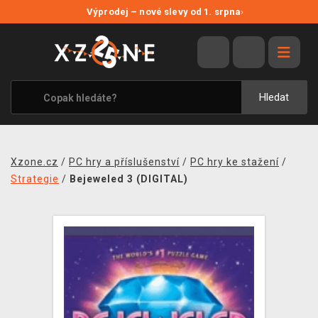
NOVÉ SLEVY
Výprodej – nové slevy od 1. srpna
›
VÝPRODEJ
VIDEOHRY
XZONE ORIGINALS
Hledat
TÉMATIKY
OBLEČENÍ A DOPLŇKY
Xzone.cz
/
PC hry a příslušenství
/
PC hry ke stažení
/
MERCHANDISE
Strategie
/
Bejeweled 3 (DIGITAL)
SPOLEČENSKÉ HRY
BLOG
KONTAKT
PRODEJNY