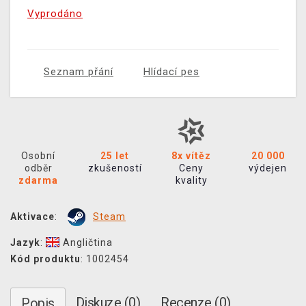
Vyprodáno
Seznam přání
Hlídací pes
Osobní
25 let
8x vítěz
20 000
odběr
zkušeností
Ceny
výdejen
zdarma
kvality
Aktivace
:
Steam
Jazyk
:
Angličtina
Kód produktu
: 1002454
Diskuze (0)
Recenze (0)
Popis