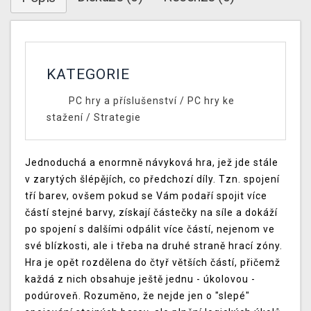
KATEGORIE
PC hry a příslušenství
/
PC hry ke
stažení
/
Strategie
Jednoduchá a enormně návyková hra, jež jde stále
v zarytých šlépějích, co předchozí díly. Tzn. spojení
tří barev, ovšem pokud se Vám podaří spojit více
částí stejné barvy, získají částečky na síle a dokáží
po spojení s dalšími odpálit více částí, nejenom ve
své blízkosti, ale i třeba na druhé straně hrací zóny.
Hra je opět rozdělena do čtyř větších částí, přičemž
každá z nich obsahuje ještě jednu - úkolovou -
podúroveň. Rozuměno, že nejde jen o "slepé"