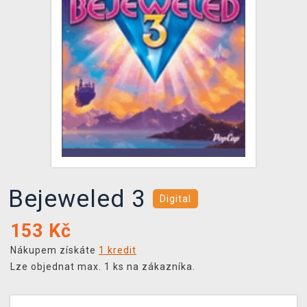
DOPRAVA
XZONE KLUB
TCG & BOARDGAME HUB
VÝKUP HER (BAZAR)
Bejeweled 3
Digital
153
Kč
Nákupem získáte
1 kredit
Lze objednat max. 1 ks na zákazníka.