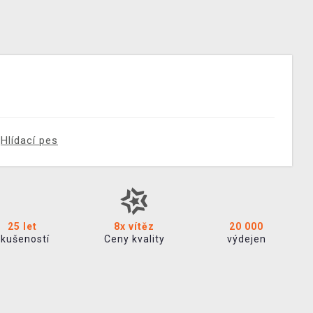
Hlídací pes
25 let
8x vítěz
20 000
zkušeností
Ceny kvality
výdejen