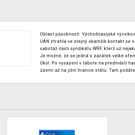
Oblast působnosti: Východoasijské výcviko
UAN ztratila ve stejný okamžik kontakt se 
sabotáž části syndikátu WRF, kterž už nějako
Je možné, že se jedná o začátek velké ofe
Úkol: Po vysazení v táboře na předměstí ha
území až na jižní hranice státu. Tam podáte