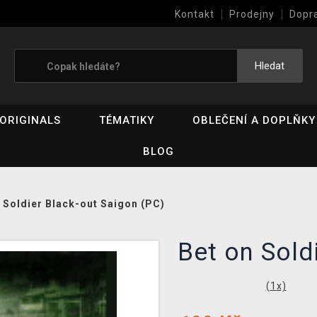
Kontakt
Prodejny
Dopr
Výkup her (bazar)
Hledat
ORIGINALS
TÉMATIKY
OBLEČENÍ A DOPLŇKY
BLOG
 Soldier Black-out Saigon (PC)
Bet on Sold
(
1
x)