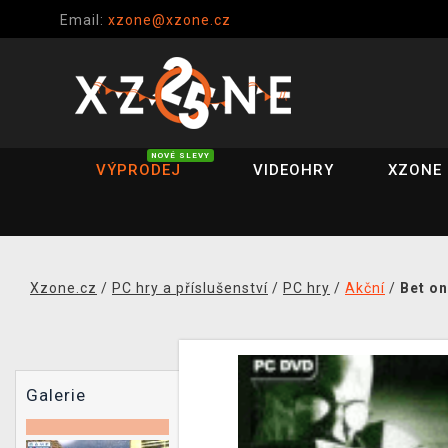
Email:
xzone@xzone.cz
NOVÉ SLEVY
VÝPRODEJ
VIDEOHRY
XZONE 
Xzone.cz
/
PC hry a příslušenství
/
PC hry
/
Akční
/
Bet on
Galerie