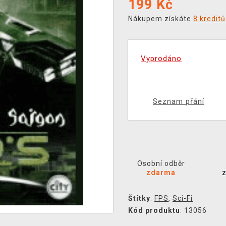
199
Kč
Nákupem získáte
8 kreditů
Vyprodáno
Seznam přání
Osobní odběr
zdarma
Štítky
:
FPS
,
Sci-Fi
Kód produktu
: 13056