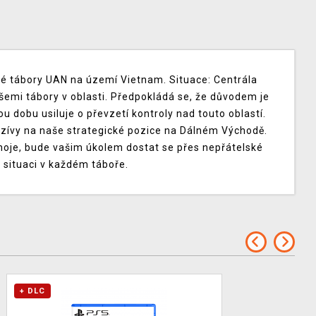
vé tábory UAN na území Vietnam. Situace: Centrála
všemi tábory v oblasti. Předpokládá se, že důvodem je
u dobu usiluje o převzetí kontroly nad touto oblastí.
nzívy na naše strategické pozice na Dálném Východě.
noje, bude vašim úkolem dostat se přes nepřátelské
 situaci v každém táboře.
+ DLC