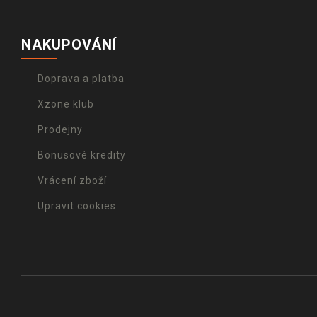
NAKUPOVÁNÍ
Doprava a platba
Xzone klub
Prodejny
Bonusové kredity
Vrácení zboží
Upravit cookies