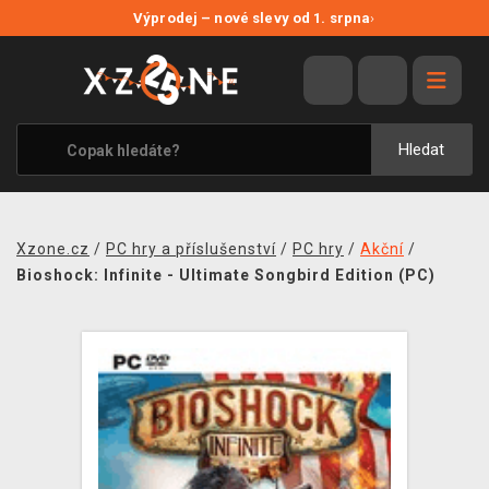
NOVÉ SLEVY
Výprodej – nové slevy od 1. srpna
›
VÝPRODEJ
VIDEOHRY
XZONE ORIGINALS
Hledat
TÉMATIKY
OBLEČENÍ A DOPLŇKY
Xzone.cz
/
PC hry a příslušenství
/
PC hry
/
Akční
/
MERCHANDISE
Bioshock: Infinite - Ultimate Songbird Edition (PC)
SPOLEČENSKÉ HRY
BLOG
KONTAKT
PRODEJNY