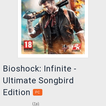
DOPRAVA
XZONE KLUB
TCG & BOARDGAME HUB
VÝKUP HER (BAZAR)
Bioshock: Infinite -
Ultimate Songbird
Edition
PC
(
1
x)