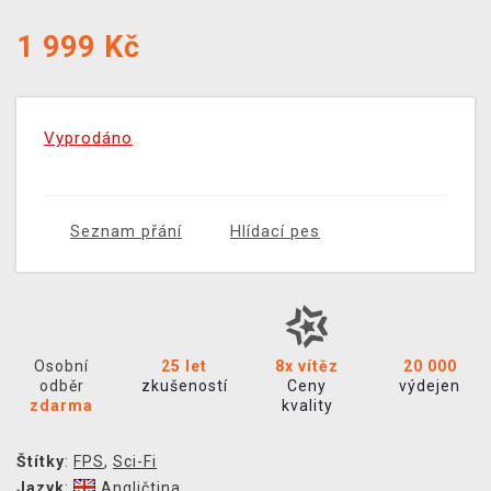
1 999
Kč
Vyprodáno
Seznam přání
Hlídací pes
Osobní
25 let
8x vítěz
20 000
odběr
zkušeností
Ceny
výdejen
zdarma
kvality
Štítky
:
FPS
,
Sci-Fi
Jazyk
:
Angličtina