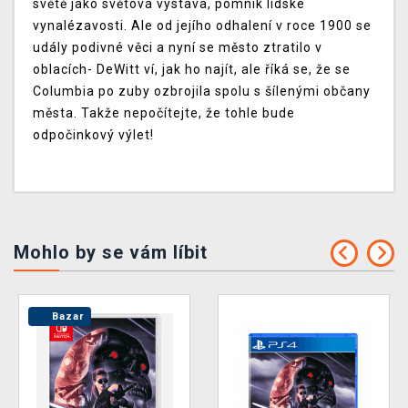
světě jako světová výstava, pomník lidské
vynalézavosti. Ale od jejího odhalení v roce 1900 se
udály podivné věci a nyní se město ztratilo v
oblacích- DeWitt ví, jak ho najít, ale říká se, že se
Columbia po zuby ozbrojila spolu s šílenými občany
města. Takže nepočítejte, že tohle bude
odpočinkový výlet!
Mohlo by se vám líbit
Bazar