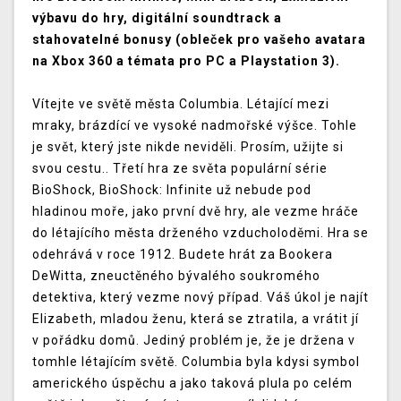
výbavu do hry, digitální soundtrack a
stahovatelné bonusy (obleček pro vašeho avatara
na Xbox 360 a témata pro PC a Playstation 3).
Vítejte ve světě města Columbia. Létající mezi
mraky, brázdící ve vysoké nadmořské výšce. Tohle
je svět, který jste nikde neviděli. Prosím, užijte si
svou cestu.. Třetí hra ze světa populární série
BioShock, BioShock: Infinite už nebude pod
hladinou moře, jako první dvě hry, ale vezme hráče
do létajícího města drženého vzducholoděmi. Hra se
odehrává v roce 1912. Budete hrát za Bookera
DeWitta, zneuctěného bývalého soukromého
detektiva, který vezme nový případ. Váš úkol je najít
Elizabeth, mladou ženu, která se ztratila, a vrátit jí
v pořádku domů. Jediný problém je, že je držena v
tomhle létajícím světě. Columbia byla kdysi symbol
amerického úspěchu a jako taková plula po celém