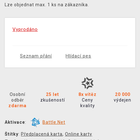
Lze objednat max. 1 ks na zákazníka.
Vyprodáno
Seznam přání
Hlídací pes
Osobní
25 let
8x vítěz
20 000
odběr
zkušeností
Ceny
výdejen
zdarma
kvality
Aktivace
:
Battle.Net
Štítky
:
Předplacená karta
,
Online karty