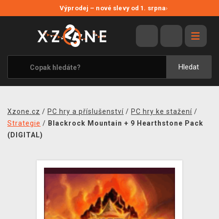
NOVÉ SLEVY
Výprodej – nové slevy od 1. srpna
›
VÝPRODEJ
VIDEOHRY
XZONE ORIGINALS
Hledat
TÉMATIKY
OBLEČENÍ A DOPLŇKY
Xzone.cz
/
PC hry a příslušenství
/
PC hry ke stažení
/
MERCHANDISE
Strategie
/
Blackrock Mountain + 9 Hearthstone Pack
(DIGITAL)
SPOLEČENSKÉ HRY
BLOG
KONTAKT
PRODEJNY