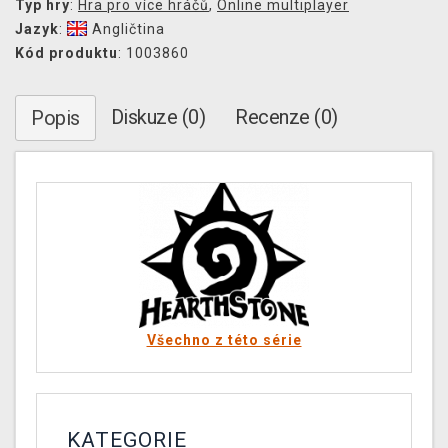
Typ hry
:
Hra pro více hráčů
,
Online multiplayer
Jazyk
:
Angličtina
Kód produktu
: 1003860
Diskuze (0)
Recenze (0)
Popis
Všechno z této série
KATEGORIE