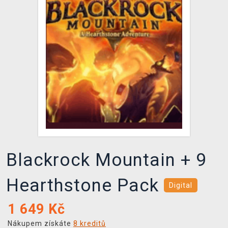
DOPRAVA
XZONE KLUB
TCG & BOARDGAME HUB
VÝKUP HER (BAZAR)
Blackrock Mountain + 9
Hearthstone Pack
Digital
1 649
Kč
Nákupem získáte
8 kreditů