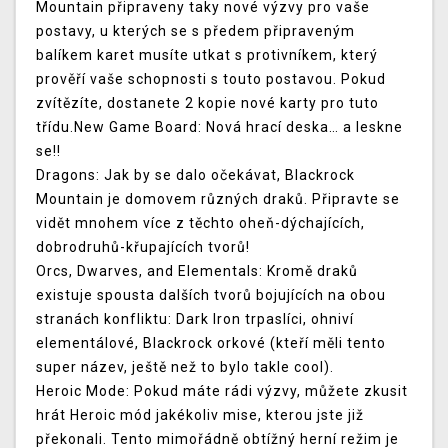
Mountain připraveny taky nové výzvy pro vaše
postavy, u kterých se s předem připraveným
balíkem karet musíte utkat s protivníkem, který
prověří vaše schopnosti s touto postavou. Pokud
zvítězíte, dostanete 2 kopie nové karty pro tuto
třídu.New Game Board: Nová hrací deska… a leskne
se!!
Dragons: Jak by se dalo očekávat, Blackrock
Mountain je domovem různých draků. Připravte se
vidět mnohem více z těchto oheň-dýchajících,
dobrodruhů-křupajících tvorů!
Orcs, Dwarves, and Elementals: Kromě draků
existuje spousta dalších tvorů bojujících na obou
stranách konfliktu: Dark Iron trpaslíci, ohniví
elementálové, Blackrock orkové (kteří měli tento
super název, ještě než to bylo takle cool).
Heroic Mode: Pokud máte rádi výzvy, můžete zkusit
hrát Heroic mód jakékoliv mise, kterou jste již
překonali. Tento mimořádně obtížný herní režim je