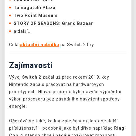
Tamagotchi Plaza
Two Point Museum
STORY OF SEASONS: Grand Bazaar
a další...
Celá
aktuální nabídka
na Switch 2 hry.
Zajímavosti
Vývoj
Switch 2
začal už před rokem 2019, kdy
Nintendo začalo pracovat na hardwarových
prototypech. Hlavní prioritou bylo navýšit výpočetní
výkon procesoru bez zásadního navýšení spotřeby
energie.
Očekává se také, že konzole časem dostane další
příslušenství – podobně jako byl dříve například
Ring-
Con
. Nintendo chce i nadále rozšiřovat možnosti