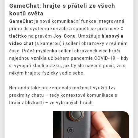
GameChat: hrajte s přáteli ze všech
koutů světa
GameChat
je nová komunikační funkce integrovaná
přímo do systému konzole a spouští se přes nové
C
tlačítko
na pravém
Joy-Conu
. Umožňuje
hlasový a
video chat
(s kamerou) i sdílení obrazovky v reálném
čase. Právě myšlenka sdílení obrazovek více hráči
najednou vznikla už během pandemie COVID-19 – kdy
si vývojáři kladli otázku, jak by šlo navodit pocit, že s
někým hrajete fyzicky vedle sebe.
Nintendo také prezentovalo možnost využití tzv.
proximity chatu – tedy kontextové komunikace s
hráči v blízkosti – ve vybraných hrách.