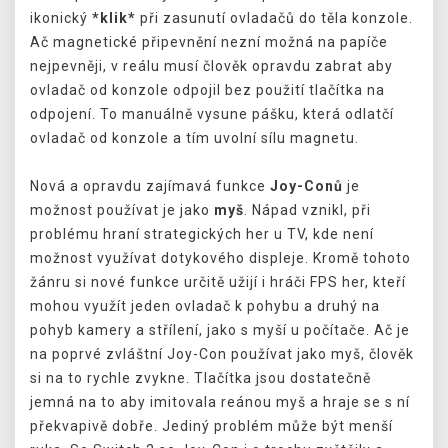
ikonický
*klik*
při zasunutí ovladačů do těla konzole.
Ač magnetické připevnění nezní možná na papíče
nejpevněji, v reálu musí člověk opravdu zabrat aby
ovladač od konzole odpojil bez použití tlačítka na
odpojení. To manuálně vysune pášku, která odlatčí
ovladač od konzole a tím uvolní sílu magnetu.
Nová a opravdu zajímavá funkce
Joy-Conů
je
možnost používat je jako
myš
. Nápad vznikl, při
problému hraní strategických her u TV, kde není
možnost využívat dotykového displeje. Kromě tohoto
žánru si nové funkce určitě užijí i hráči FPS her, kteří
mohou využít jeden ovladač k pohybu a druhý na
pohyb kamery a střílení, jako s myší u počítače. Ač je
na poprvé zvláštní Joy-Con používat jako myš, člověk
si na to rychle zvykne. Tlačítka jsou dostatečně
jemná na to aby imitovala reánou myš a hraje se s ní
překvapivě dobře. Jediný problém může být menší