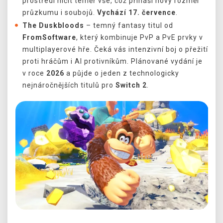
prostředí ničit téměř vše, což přináší nový rozměr
průzkumu i soubojů.
Vychází 17. července
.
The Duskbloods
– temný fantasy titul od
FromSoftware
, který kombinuje PvP a PvE prvky v
multiplayerové hře. Čeká vás intenzivní boj o přežití
proti hráčům i AI protivníkům. Plánované vydání je
v roce
2026
a půjde o jeden z technologicky
nejnáročnějších titulů pro
Switch 2
.