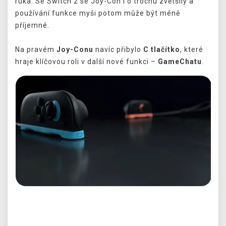
ruka. Se Switch 2 se Joy-Con i o trochu zvětšily a
používání funkce myši potom může být méně
příjemné.
Na pravém
Joy-Conu
navíc přibylo
C tlačítko
, které
hraje klíčovou roli v další nové funkci –
GameChatu
.
Předchozí
Další