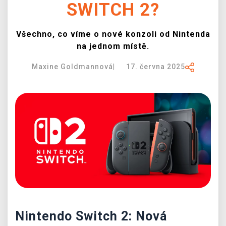
SWITCH 2?
DOPRAVA
Všechno, co víme o nové konzoli od Nintenda
XZONE KLUB
na jednom místě.
TCG & BOARDGAME HUB
Maxine Goldmannová
|
17. června 2025
VÝKUP HER (BAZAR)
Nintendo Switch 2: Nová