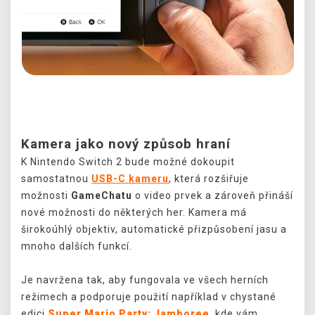
Předchozí
Další
Kamera jako nový způsob hraní
K Nintendo Switch 2 bude možné dokoupit
samostatnou
USB-C kameru
, která rozšiřuje
možnosti
GameChatu
o video prvek a zároveň přináší
nové možnosti do některých her. Kamera má
širokoúhlý objektiv, automatické přizpůsobení jasu a
mnoho dalších funkcí.
Je navržena tak, aby fungovala ve všech herních
režimech a podporuje použití například v chystané
edici
Super Mario Party: Jamboree
, kde vám