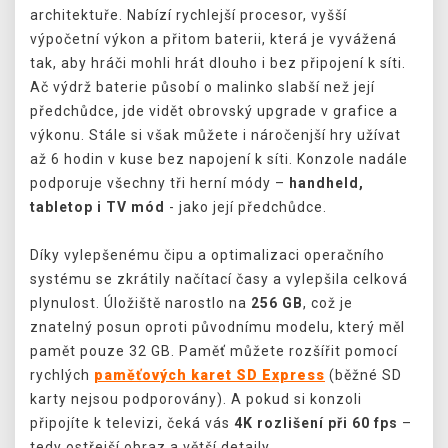
architektuře. Nabízí rychlejší procesor, vyšší
výpočetní výkon a přitom baterii, která je vyvážená
tak, aby hráči mohli hrát dlouho i bez připojení k síti.
Ač výdrž baterie působí o malinko slabší než její
předchůdce, jde vidět obrovský upgrade v grafice a
výkonu. Stále si však můžete i náročenjší hry užívat
až 6 hodin v kuse bez napojení k síti. Konzole nadále
podporuje všechny tři herní módy –
handheld,
tabletop i TV mód
- jako její předchůdce.
Díky vylepšenému čipu a optimalizaci operačního
systému se zkrátily načítací časy a vylepšila celková
plynulost. Úložiště narostlo na
256 GB
, což je
znatelný posun oproti původnímu modelu, který měl
pamět pouze 32 GB. Paměť můžete rozšířit pomocí
rychlých
paměťových karet SD Express
(běžné SD
karty nejsou podporovány). A pokud si konzoli
připojíte k televizi, čeká vás
4K rozlišení při 60 fps
–
tedy ostřejší obraz a větší detaily.