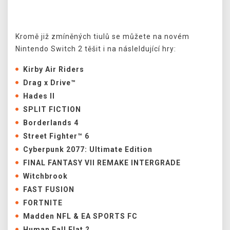
Předchozí
Další
Kromě již zmíněných tiulů se můžete na novém
Nintendo Switch 2 těšit i na násleldující hry:
Kirby Air Riders
Drag x Drive™
Hades II
SPLIT FICTION
Borderlands 4
Street Fighter™ 6
Cyberpunk 2077: Ultimate Edition
FINAL FANTASY VII REMAKE INTERGRADE
Witchbrook
FAST FUSION
FORTNITE
Madden NFL & EA SPORTS FC
Human Fall Flat 2