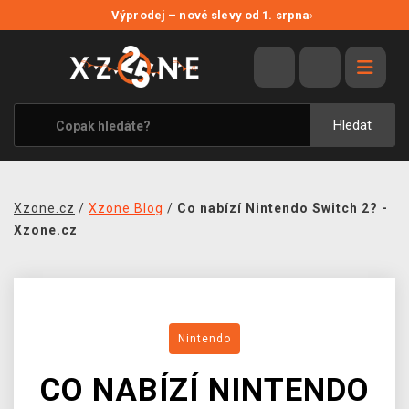
NOVÉ SLEVY
Výprodej – nové slevy od 1. srpna
›
VÝPRODEJ
VIDEOHRY
XZONE ORIGINALS
Hledat
TÉMATIKY
OBLEČENÍ A DOPLŇKY
Xzone.cz
/
Xzone Blog
/
Co nabízí Nintendo Switch 2? -
MERCHANDISE
Xzone.cz
SPOLEČENSKÉ HRY
BLOG
Nintendo
KONTAKT
CO NABÍZÍ NINTENDO
PRODEJNY