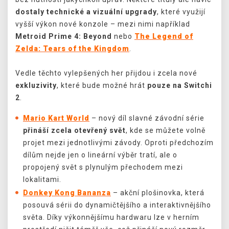
dostaly technické a vizuální upgrady
, které využijí
vyšší výkon nové konzole – mezi nimi například
Metroid Prime 4: Beyond
nebo
The Legend of
Zelda: Tears of the Kingdom
.
Vedle těchto vylepšených her přijdou i zcela nové
exkluzivity
, které bude možné hrát
pouze na Switchi
2
.
Mario Kart World
– nový díl slavné závodní série
přináší zcela otevřený svět
, kde se můžete volně
projet mezi jednotlivými závody. Oproti předchozím
dílům nejde jen o lineární výběr tratí, ale o
propojený svět s plynulým přechodem mezi
lokalitami.
Donkey Kong Bananza
– akční plošinovka, která
posouvá sérii do dynamičtějšího a interaktivnějšího
světa. Díky výkonnějšímu hardwaru lze v herním