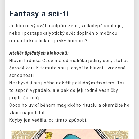
Fantasy a sci-fi
Je libo nový svět, nadpřirozeno, velkolepé souboje,
nebo i postapokalyptický svět doplněn o možnou
romantickou linku s prvky humoru?
Ateliér špičatých klobouků:
Hlavní hrdinka Coco má od malička jediný sen, stát se
čarodějkou. K tomuto snu jí chybí to hlavní… vrozené
schopnosti.
Nezbývá jí nic jiného než žít poklidným životem. Tak
to aspoň vypadalo, ale pak do její rodné vesničky
přijde čaroděj.
Coco ho uvidí během magického rituálu a okamžitě ho
zkusí napodobit.
Kdyby jen věděla, co tímto způsobí.