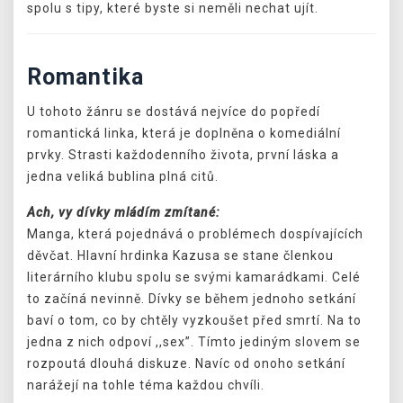
spolu s tipy, které byste si neměli nechat ujít.
Romantika
U tohoto žánru se dostává nejvíce do popředí
romantická linka, která je doplněna o komediální
prvky. Strasti každodenního života, první láska a
jedna veliká bublina plná citů.
Ach, vy dívky mládím zmítané:
Manga, která pojednává o problémech dospívajících
děvčat. Hlavní hrdinka Kazusa se stane členkou
literárního klubu spolu se svými kamarádkami. Celé
to začíná nevinně. Dívky se během jednoho setkání
baví o tom, co by chtěly vyzkoušet před smrtí. Na to
jedna z nich odpoví ,,sex”. Tímto jediným slovem se
rozpoutá dlouhá diskuze. Navíc od onoho setkání
narážejí na tohle téma každou chvíli.