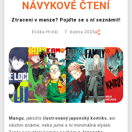
NÁVYKOVÉ ČTENÍ
DOPRAVA
Ztraceni v manze? Pojďte se s ní seznámit!
XZONE KLUB
Eliška Hrdá
|
7. dubna 2025
TCG & BOARDGAME HUB
VÝKUP HER (BAZAR)
Mangu
, jakožto
ilustrovaný japonský komiks
, asi
všichni známe, nebo jsme o ní minimálně slyšeli.