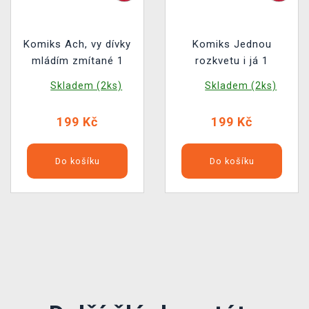
Komiks Ach, vy dívky
Komiks Jednou
mládím zmítané 1
rozkvetu i já 1
Skladem (2ks)
Skladem (2ks)
199 Kč
199 Kč
Do košíku
Do košíku
Předchozí
Další