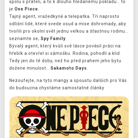
spolu s přáteli, a to k dlouho hledanému pokladu… to
je
One Piece
.
Tajný agent, vražedkyně a telepatka. Tři naprosto
odlišní lidé, které svede osud a mise dohromady, aby
tvořili pro okolní svět jednu velkou a šťastnou rodinu…
seznamte se,
Spy Family
.
Bývalý agent, který kvůli své lásce pověsil práci na
hřebík a otevřel si sámošku. Rodina, pohodlí a klid.
Tedy jen do té doby, než ho před prahem jeho bytu
dožene minulost…
Sakamoto Days
.
Nezoufejte, na tyto mangy a spoustu dalších pro Vás
do budoucna chystáme samostatné články.