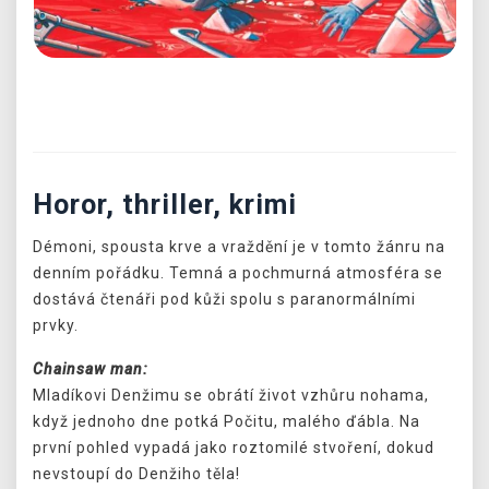
Předchozí
Další
Horor, thriller, krimi
Démoni, spousta krve a vraždění je v tomto žánru na
denním pořádku. Temná a pochmurná atmosféra se
dostává čtenáři pod kůži spolu s paranormálními
prvky.
Chainsaw man:
Mladíkovi Denžimu se obrátí život vzhůru nohama,
když jednoho dne potká Počitu, malého ďábla. Na
první pohled vypadá jako roztomilé stvoření, dokud
nevstoupí do Denžiho těla!