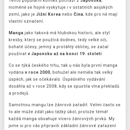
Tento populární komiks pochází z
Japonska
,
nicméně se hojně vyskytuje i v ostatních asijských
zemí, jako je
Jižní Korea
nebo
Čína
, kde pro ně mají
vlastní označení.
Manga
jako taková má hlubokou historii, ale styl
kresby, který se používá dodnes, tedy velké oči,
bohaté účesy, jemný a protáhlý obličej, se začal
používat
v Japonsku až na konci 19. století
.
Co se týká českého trhu, tak u nás byla první manga
vydána
v roce 2000
, bohužel ale neměla tak velký
úspěch, jak se očekávalo. Úspěšného vydávání
dosáhla až v roce 2008, kdy se spustila vlna překladů
a prodejů.
Samotnou mangu lze žánrově zařadit. Velmi často se
to ale může zdát jako těžký úkol, protože téměř
každá manga obsahuje vícero žánrových prvků. My
jsme si pro vás připravili základní žánrové zařazení