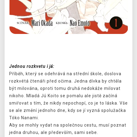
Předchozí
Další
Jednou rozkvetu i já:
Příběh, který se odehrává na střední škole, doslova
rozkvétá čtenáři před očima. Jedna dívka by chtěla
být milována, oproti tomu druhá nedokáže milovat
nikoho. Mladá Jú Koito se pomalu ale jistě začíná
smiřovat s tím, že nikdy nepochopí, co je to láska. Vše
se ale změní jednoho dne, kdy se jí vyzná spolužačka
Tóko Nanami.
Aby se mohly vydat na společnou cestu, musí poznat
jedna druhou, ale především, sami sebe.