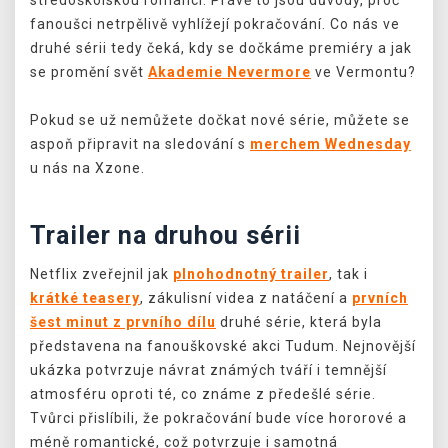
fanoušci netrpělivě vyhlížejí pokračování. Co nás ve
druhé sérii tedy čeká, kdy se dočkáme premiéry a jak
se promění svět
Akademie Nevermore
ve Vermontu?
Pokud se už nemůžete dočkat nové série, můžete se
aspoň připravit na sledování s
merchem Wednesday
u nás na Xzone.
Trailer na druhou sérii
Netflix zveřejnil jak
plnohodnotný trailer
, tak i
krátké teasery
, zákulisní videa z natáčení a
prvních
šest minut z prvního dílu
druhé série, která byla
představena na fanouškovské akci Tudum. Nejnovější
ukázka potvrzuje návrat známých tváří i temnější
atmosféru oproti té, co známe z předešlé série.
Tvůrci přislíbili, že pokračování bude více hororové a
méně romantické, což potvrzuje i samotná