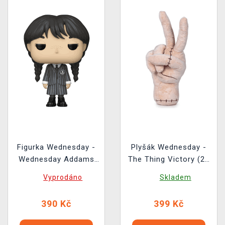
Figurka Wednesday -
Plyšák Wednesday -
Wednesday Addams
The Thing Victory (25
(Funko POP! Television
cm)
Vyprodáno
Skladem
1309)
390 Kč
399 Kč