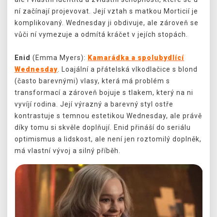
ní začínají projevovat. Její vztah s matkou Morticií je
komplikovaný. Wednesday ji obdivuje, ale zároveň se
vůči ní vymezuje a odmítá kráčet v jejích stopách.
Enid
(Emma Myers):
Kamarádka a spolubydlící
Wednesday
. Loajální a přátelská vlkodlačice s blond
(často barevnými) vlasy, která má problém s
transformací a zároveň bojuje s tlakem, který na ni
vyvíjí rodina. Její výrazný a barevný styl ostře
kontrastuje s temnou estetikou Wednesday, ale právě
díky tomu si skvěle doplňují. Enid přináší do seriálu
optimismus a lidskost, ale není jen roztomilý doplněk,
má vlastní vývoj a silný příběh.