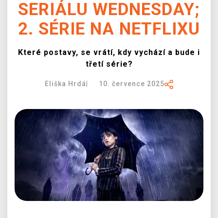
SERIÁLU WEDNESDAY;
DOPRAVA
2. SÉRIE NA NETFLIXU
XZONE KLUB
Které postavy, se vrátí, kdy vychází a bude i
TCG & BOARDGAME HUB
třetí série?
VÝKUP HER (BAZAR)
Eliška Hrdá
|
10. července 2025