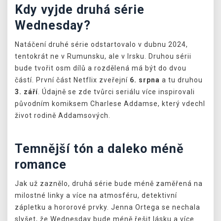
Kdy vyjde druhá série
Wednesday?
Natáčení druhé série odstartovalo v dubnu 2024,
tentokrát ne v Rumunsku, ale v Irsku. Druhou sérii
bude tvořit osm dílů a rozdělená má být do dvou
částí. První část Netflix zveřejní
6. srpna
a tu druhou
3. září
. Údajně se zde tvůrci seriálu více inspirovali
původním komiksem Charlese Addamse, který vdechl
život rodině Addamsových.
Temnější tón a daleko méně
romance
Jak už zaznělo, druhá série bude méně zaměřená na
milostné linky a více na atmosféru, detektivní
zápletku a hororové prvky. Jenna Ortega se nechala
slyšet, že Wednesday bude méně řešit lásku a více