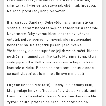
silný zvrat. Tyler se tak stává jak obětí, tak hrozbou.
Na konci první řady končí ve vězení.
Bianca
(Joy Sunday): Sebevědomá, charismatická
siréna a jedna z nejvýraznějších studentek Akademie
Nevermore. Díky svému hlasu dokáže ovlivňovat
ostatní, její schopnost je mocná, ale i potenciálně
nebezpečná. Na začátku působí jako rivalka
Wednesday, ale postupně se jejich vztah mění. Bianca
pochází z manipulativního kultu Morning Song, který
vede její matka. Kult zneužívá siréní schopnosti ke
kontrole a zisku. Bianca se proti tomu bouří a snaží
se najít vlastní cestu mimo stín své minulosti.
Eugene
(Moosa Mostafa): Plachý, ale oddaný kluk,
který miluje hmyz, přírodu a včely. Je apikinetik; umí
komunikovat a ovládat hmyz. S Wednesday si rychle
vytvoří pouto, protože na rozdíl od ostatních ho