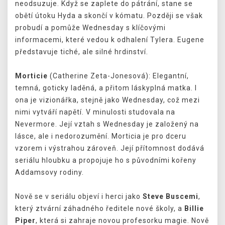
neodsuzuje. Když se zaplete do pátrání, stane se
obětí útoku Hyda a skončí v kómatu. Později se však
probudí a pomůže Wednesday s klíčovými
informacemi, které vedou k odhalení Tylera. Eugene
představuje tiché, ale silné hrdinství.
Morticie
(Catherine Zeta-Jonesová): Elegantní,
temná, goticky laděná, a přitom láskyplná matka. I
ona je vizionářka, stejně jako Wednesday, což mezi
nimi vytváří napětí. V minulosti studovala na
Nevermore. Její vztah s Wednesday je založený na
lásce, ale i nedorozumění. Morticia je pro dceru
vzorem i výstrahou zároveň. Její přítomnost dodává
seriálu hloubku a propojuje ho s původními kořeny
Addamsovy rodiny.
Nově se v seriálu objeví i herci jako
Steve Buscemi
,
který ztvární záhadného ředitele nové školy, a
Billie
Piper
, která si zahraje novou profesorku magie. Nově