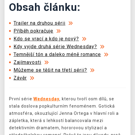
Obsah článku:
Trailer na druhou sérii
Příběh pokračuje
Kdo se vrací a kdo je nový?
Kdy vyjde druhá série Wednesday?
Temnější tón a daleko méně romance
Zajímavosti
Můžeme se těšit na třetí sérii?
Závěr
První série
Wednesday
, kterou tvoří osm dílů, se
stala doslova popkulturním fenoménem. Gotická
atmosféra, okouzlující Jenna Ortega v hlavní roli a
zápletka, která s lehkostí balancovala mezi
detektivním dramatem, hororovou stylizací a
středoškolskou romancí. Právě to jsou důvody, proč