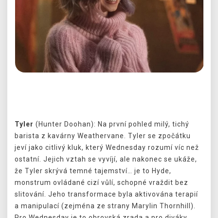
Předchozí
Další
Tyler
(Hunter Doohan): Na první pohled milý, tichý
barista z kavárny Weathervane. Tyler se zpočátku
jeví jako citlivý kluk, který Wednesday rozumí víc než
ostatní. Jejich vztah se vyvíjí, ale nakonec se ukáže,
že Tyler skrývá temné tajemství… je to Hyde,
monstrum ovládané cizí vůlí, schopné vraždit bez
slitování. Jeho transformace byla aktivována terapií
a manipulací (zejména ze strany Marylin Thornhill).
Pro Wednesday je to obrovská zrada a pro diváky