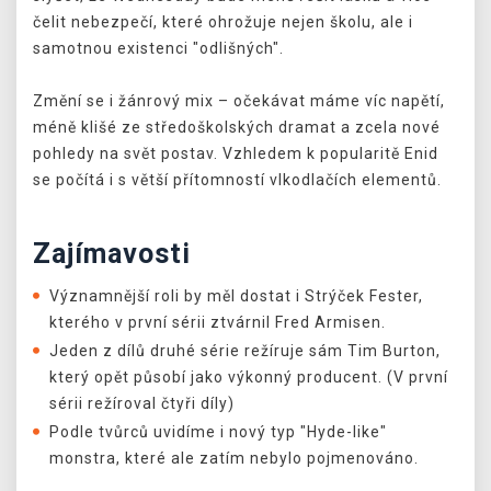
čelit nebezpečí, které ohrožuje nejen školu, ale i
samotnou existenci "odlišných".
Změní se i žánrový mix – očekávat máme víc napětí,
méně klišé ze středoškolských dramat a zcela nové
pohledy na svět postav. Vzhledem k popularitě Enid
se počítá i s větší přítomností vlkodlačích elementů.
Zajímavosti
Významnější roli by měl dostat i Strýček Fester,
kterého v první sérii ztvárnil Fred Armisen.
Jeden z dílů druhé série režíruje sám Tim Burton,
který opět působí jako výkonný producent. (V první
sérii režíroval čtyři díly)
Podle tvůrců uvidíme i nový typ "Hyde-like"
monstra, které ale zatím nebylo pojmenováno.