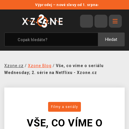
NOVÉ SLEVY
Výprodej – nové slevy od 1. srpna
›
VÝPRODEJ
VIDEOHRY
XZONE ORIGINALS
Hledat
TÉMATIKY
OBLEČENÍ A DOPLŇKY
Xzone.cz
/
Xzone Blog
/
Vše, co víme o seriálu
MERCHANDISE
Wednesday; 2. série na Netflixu - Xzone.cz
SPOLEČENSKÉ HRY
BLOG
Filmy a seriály
KONTAKT
VŠE, CO VÍME O
PRODEJNY