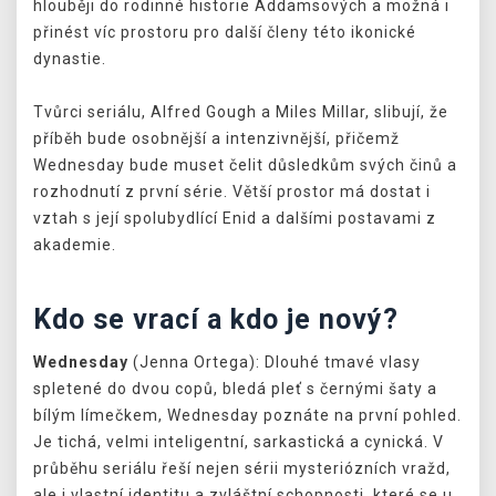
hlouběji do rodinné historie Addamsových a možná i
přinést víc prostoru pro další členy této ikonické
dynastie.
Tvůrci seriálu, Alfred Gough a Miles Millar, slibují, že
příběh bude osobnější a intenzivnější, přičemž
Wednesday bude muset čelit důsledkům svých činů a
rozhodnutí z první série. Větší prostor má dostat i
vztah s její spolubydlící Enid a dalšími postavami z
akademie.
Kdo se vrací a kdo je nový?
Wednesday
(Jenna Ortega): Dlouhé tmavé vlasy
spletené do dvou copů, bledá pleť s černými šaty a
bílým límečkem, Wednesday poznáte na první pohled.
Je tichá, velmi inteligentní, sarkastická a cynická. V
průběhu seriálu řeší nejen sérii mysteriózních vražd,
ale i vlastní identitu a zvláštní schopnosti, které se u