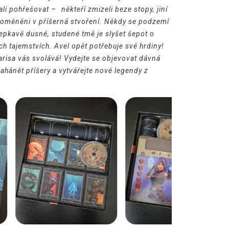
li pohřešovat –⁠⁠⁠⁠⁠⁠ někteří zmizeli beze stopy, jiní
proměněni v příšerná stvoření. Někdy se podzemí
lepkavě dusné, studené tmě je slyšet šepot o
ch tajemstvích. Avel opět potřebuje své hrdiny!
arisa vás svolává! Vydejte se objevovat dávná
zahánět příšery a vytvářejte nové legendy z