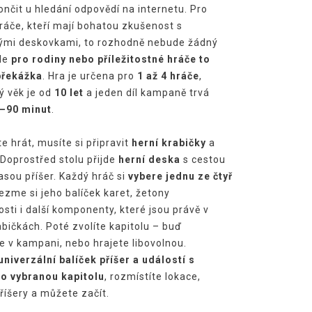
nčit u hledání odpovědí na internetu. Pro
hráče, kteří mají bohatou zkušenost s
mi deskovkami, to rozhodně nebude žádný
ale
pro rodiny nebo příležitostné hráče to
překážka
. Hra je určena pro
1 až 4 hráče
,
 věk je od
10 let
a jeden díl kampaně trvá
–90 minut
.
e hrát, musíte si připravit
herní krabičky
a
 Doprostřed stolu přijde
herní deska
s cestou
asou příšer. Každý hráč si
vybere jednu ze čtyř
ezme si jeho balíček karet, žetony
sti i další komponenty, které jsou právě v
abičkách. Poté zvolíte kapitolu – buď
e v kampani, nebo hrajete libovolnou.
niverzální balíček příšer a událostí
s
ro vybranou kapitolu
, rozmístíte lokace,
příšery a můžete začít.