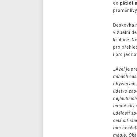
do
pětidíl
proměnlivý
Deskovka 
vizuální d
krabice. N
pro přehl
i pro jedno
,,Avel je p
mlhách čas
obývaných bo
lidstvo zap
nejhlubších
temné síly
událostí s
celá síť st
tam nesčet
magie. Oka