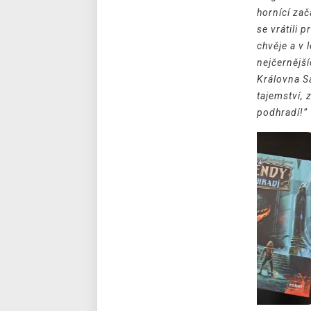
hornící zača
se vrátili 
chvěje a v 
nejčernější
Královna S
tajemství, 
podhradí!”