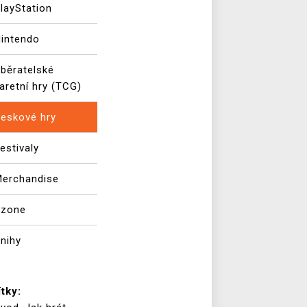
layStation
intendo
běratelské
aretní hry (TCG)
eskové hry
estivaly
erchandise
Xzone
nihy
ítky: