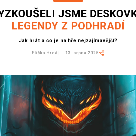
YZKOUŠELI JSME DESKOV
LEGENDY Z PODHRADÍ
Jak hrát a co je na hře nejzajímavější?
Eliška Hrdá
|
13. srpna 2025