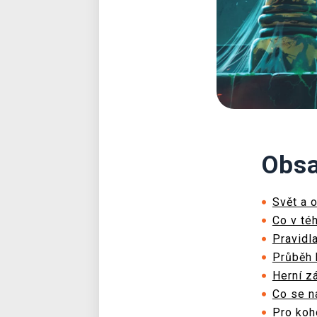
Obsa
Svět a 
Co v téh
Pravidl
Průběh 
Herní z
Co se n
Pro koho