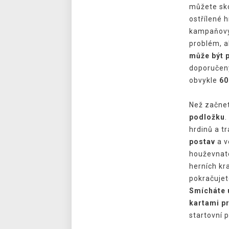
můžete sko
ostřílené 
kampaňový
problém, 
může být 
doporučený
obvykle
60
Než začnet
podložku
.
hrdinů a tr
postav
a v
houževnato
herních kr
pokračujet
Smícháte u
kartami p
startovní 