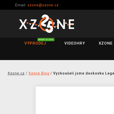
Email:
xzone@xzone.cz
NOVÉ SLEVY
VÝPRODEJ
VIDEOHRY
XZONE 
Xzone.cz
/
Xzone Blog
/
Vyzkoušeli jsme deskovku Lege