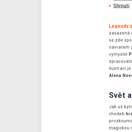
Shrnutí
Legendy z
zasazená 
se zde spo
návratem 
vymyslel
P
zpracovalo
ilustrací j
Alena Nov
Svět a
Jak už byl
chodeb
hr
prozkoumáv
magickou s