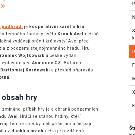
P
N
 podhradí
je
kooperativní karetní hra
S
do temného fantasy světa
Kronik Avelu
. Hráči
k
lečně vydávají bránit království Avel před
zla z podzemí stejnojmenného hradu. Hru
D
rzemek Wojtkowiak
a české vydání
 vydavatelství
Asmodee CZ
. Autorem
F
e
Bartłomiej Kordowski
a překlad připravila
otná
.
M
 obsah hry
K
o zmíněno, příběh hry je o obraně podzemních
adu Avel
. Hráči se stanou hrdiny, kteří
ají temné chodby, čelí příšerám a čerpají
Št
ílu z
duchů a prachu
. Hra je rozdělená