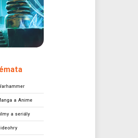
émata
Warhammer
Manga a Anime
ilmy a seriály
ideohry