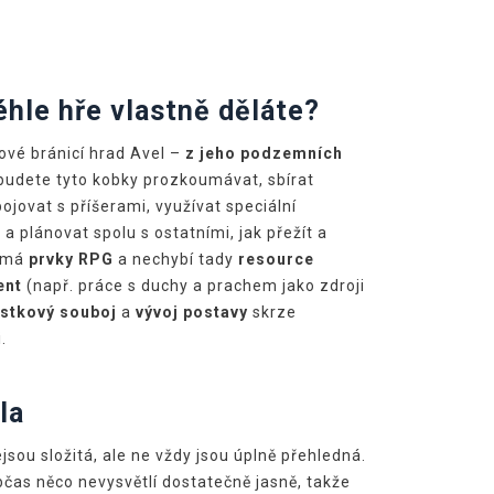
Předchozí
Další
éhle hře vlastně děláte?
ové bránicí hrad Avel –
z jeho podzemních
budete tyto kobky prozkoumávat, sbírat
ojovat s příšerami, využívat speciální
a plánovat spolu s ostatními, jak přežít a
a má
prvky RPG
a nechybí tady
resource
ent
(např. práce s duchy a prachem jako zdroji
stkový souboj
a
vývoj postavy
skrze
.
la
jsou složitá, ale ne vždy jsou úplně přehledná.
bčas něco nevysvětlí dostatečně jasně, takže