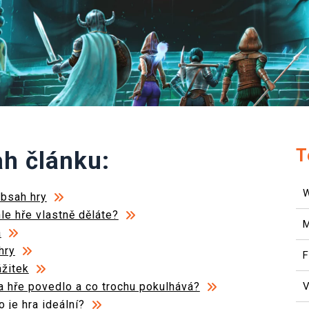
T
h článku:
obsah hry
le hře vlastně děláte?
a
hry
F
ážitek
a hře povedlo a co trochu pokulhává?
V
 je hra ideální?