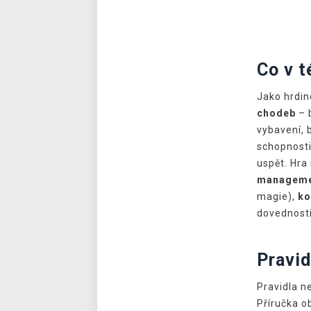
Co v t
Jako hrdin
chodeb
– 
vybavení, b
schopnosti 
uspět. Hr
managem
magie),
ko
dovednosti
Pravid
Pravidla ne
Příručka o