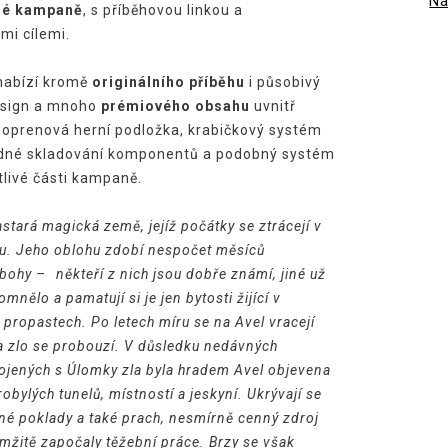
N
né kampaně
, s příběhovou linkou a
mi cílemi.
nabízí kromě
originálního příběhu
i působivý
esign a mnoho
prémiového obsahu
uvnitř
eoprenová herní podložka, krabičkový systém
edné skladování komponentů a podobný systém
tlivé části kampaně.
rastará magická země, jejíž počátky se ztrácejí v
u. Jeho oblohu zdobí nespočet měsíců
hy –⁠⁠⁠⁠⁠⁠ někteří z nich jsou dobře známí, jiné už
omnělo a pamatují si je jen bytosti žijící v
 propastech. Po letech míru se na Avel vracejí
 a zlo se probouzí. V důsledku nedávných
pojených s Úlomky zla byla hradem Avel objevena
arobylých tunelů, místností a jeskyní. Ukrývají se
né poklady a také prach, nesmírně cenný zdroj
mžitě započaly těžební práce. Brzy se však