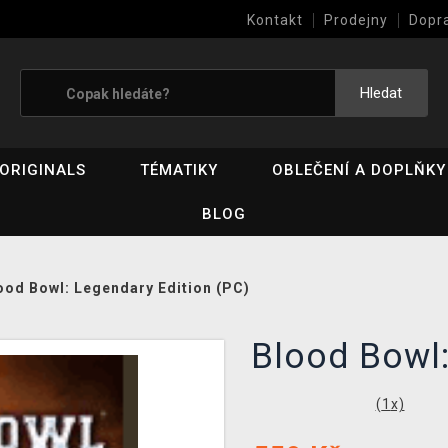
Kontakt
Prodejny
Dopr
Výkup her (bazar)
Hledat
ORIGINALS
TÉMATIKY
OBLEČENÍ A DOPLŇKY
BLOG
ood Bowl: Legendary Edition (PC)
Blood Bowl
(
1
x)