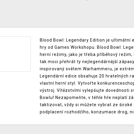
Blood Bowl: Legendary Edition je ultimátní 
hry od Games Workshopu. Blood Bowl: Legen
herní režimy, jako je třeba příběhový režim
tak moci přehrát ty nejlegendárnější zápas
inspirovaný světem Warhammeru, je extrémn
Legendární edice obsahuje 20 hratelných ra
vlastní herní styl. Vytvořte konkurencescho
výstroj. Vítězstvími vylepšujte dovednosti 
Bowlu! Nezapomeňte, v téhle hře neplatí žá
taktizovat, vždy si můžete vybrat ze široké
podplacení rozhodčího, konzumace drog, ni