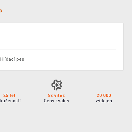
tů
Hlídací pes
25 let
8x vítěz
20 000
zkušeností
Ceny kvality
výdejen