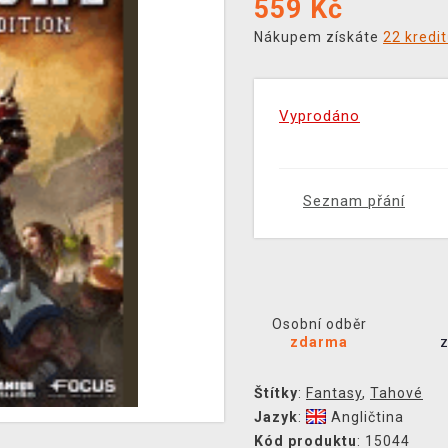
559
Kč
Nákupem získáte
22 kredi
Vyprodáno
Seznam přání
Osobní odběr
zdarma
Štítky
:
Fantasy
,
Tahové
Jazyk
:
Angličtina
Kód produktu
: 15044