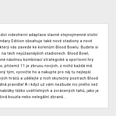
edicí videoherní adaptace slavné stejnojmenné stolní
dary Edition obsahuje také nové stadiony a nové
, který vás zavede ke kořenům Blood Bowlu. Budete si
y na těch nejúžasnějších stadionech. Blood Bowl,
ě násilnou kombinací strategické a sportovní hry.
s, přičemž 11 je zbrusu nových, z nichž každá má
pný tým, vycvičte ho a nakupte pro něj tu nejlepší
svých hráčů a udělejte z nich skutečný postrach Blood
dná pravidla! A i když už vám nezbude nic jiného než
 nabídky těžko uvěřitelných a zvrácených tahů, jako je
čivá kouzla nebo nelegální zbraně…