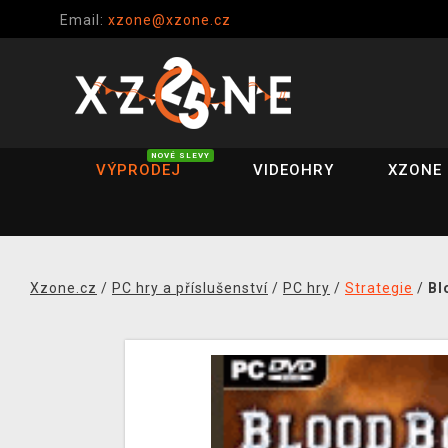
Email:
xzone@xzone.cz
NOVÉ SLEVY
VÝPRODEJ
VIDEOHRY
XZONE 
Xzone.cz
/
PC hry a příslušenství
/
PC hry
/
Strategie
/
Bl