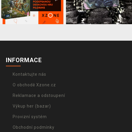
INFORMACE
Kontaktujte nás
O obchodě Xzone.cz
Reklamace a odstoupení
Výkup her (bazar)
Provizní systém
Obchodní podmínky