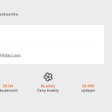
 zákazníka.
Hlídací pes
25 let
8x vítěz
20 000
zkušeností
Ceny kvality
výdejen