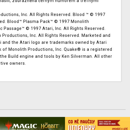
násilí, zdůrazněna černým humorem a trefnými
uctions, Inc. All Rights Reserved. Blood ™ © 1997
rved. Blood™ Plasma Pack™ © 1997 Monolith
ic Passage™ © 1997 Atari, Inc. All Rights Reserved.
 Productions, Inc. All Rights Reserved. Marketed and
ari and the Atari logo are trademarks owned by Atari
rk of Monolith Productions, Inc. Quake® is a registered
the Build engine and tools by Ken Silverman. All other
ctive owners.