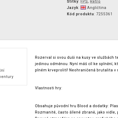
Štítky
:
FPS
,
Retro
Jazyk
:
Angličtina
Kód produktu
: 7255361
Rozerval si svou duši na kusy ve službách t
jedinou odměnou. Nyní máš cíl ke splnění, kt
plném krveprolití! Neohraničená brutalita v
ční
ventury
Vlastnosti hry:
Obsahuje původní hru Blood a dodatky: Pla
Rozmanité, často šílené zbraně, jako vidle,