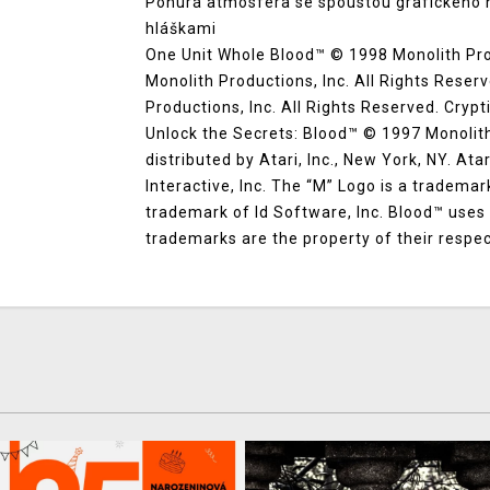
Ponurá atmosféra se spoustou grafického 
hláškami
One Unit Whole Blood™ © 1998 Monolith Prod
Monolith Productions, Inc. All Rights Rese
Productions, Inc. All Rights Reserved. Crypt
Unlock the Secrets: Blood™ © 1997 Monolith
distributed by Atari, Inc., New York, NY. At
Interactive, Inc. The “M” Logo is a tradema
trademark of Id Software, Inc. Blood™ uses 
trademarks are the property of their respe