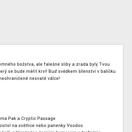
emného božstva, ale falešné sliby a zrada byly Tvou
erý se bude měřit krví! Buď svědkem šílenství v balíčku
 neohraničené nesvaté válce!
sma Pak a Cryptic Passage
 pistol na světlice nebo panenky Voodoo