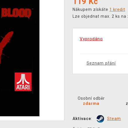
119
Kč
Nákupem získáte
1 kredit
Lze objednat max. 2 ks na
Vyprodáno
Seznam přání
Osobní odběr
zdarma
Aktivace
:
Steam