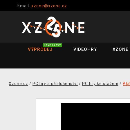
Email:
xzone@xzone.cz
NOVÉ SLEVY
VÝPRODEJ
VIDEOHRY
XZONE 
Xzone.cz
/
PC hry a příslušenství
/
PC hry ke stažení
/
Akč