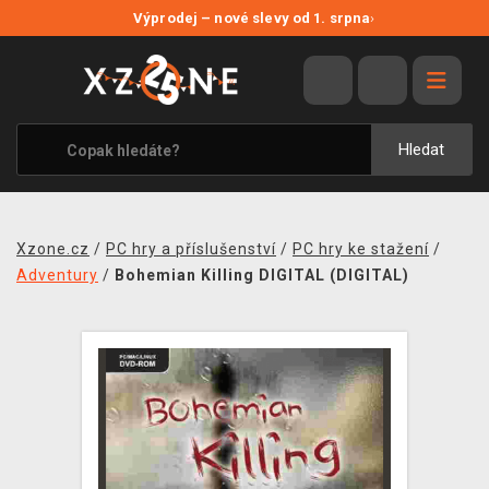
NOVÉ SLEVY
Výprodej – nové slevy od 1. srpna
›
VÝPRODEJ
VIDEOHRY
XZONE ORIGINALS
Hledat
TÉMATIKY
OBLEČENÍ A DOPLŇKY
Xzone.cz
/
PC hry a příslušenství
/
PC hry ke stažení
/
MERCHANDISE
Adventury
/
Bohemian Killing DIGITAL (DIGITAL)
SPOLEČENSKÉ HRY
BLOG
KONTAKT
PRODEJNY