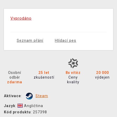
Vyprodáno
Seznam přání
Hlídací pes
Osobní
25 let
8x vítěz
20 000
odběr
zkušeností
Ceny
výdejen
zdarma
kvality
Aktivace
:
Steam
Jazyk
:
Angličtina
Kód produktu
: 257398