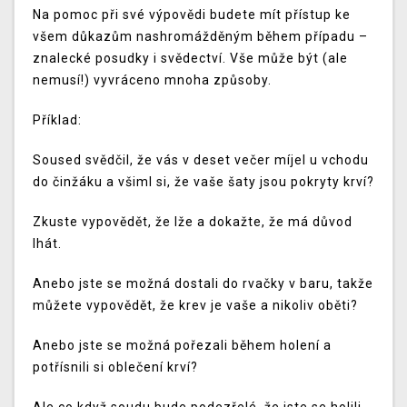
Na pomoc při své výpovědi budete mít přístup ke
všem důkazům nashromážděným během případu –
znalecké posudky i svědectví. Vše může být (ale
nemusí!) vyvráceno mnoha způsoby.
Příklad:
Soused svědčil, že vás v deset večer míjel u vchodu
do činžáku a všiml si, že vaše šaty jsou pokryty krví?
Zkuste vypovědět, že lže a dokažte, že má důvod
lhát.
Anebo jste se možná dostali do rvačky v baru, takže
můžete vypovědět, že krev je vaše a nikoliv oběti?
Anebo jste se možná pořezali během holení a
potřísnili si oblečení krví?