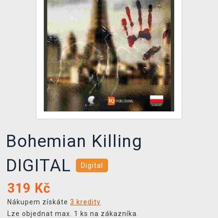
DOPRAVA
XZONE KLUB
TCG & BOARDGAME HUB
VÝKUP HER (BAZAR)
Bohemian Killing
DIGITAL
Digital
319
Kč
Nákupem získáte
3 kredity
Lze objednat max. 1 ks na zákazníka.