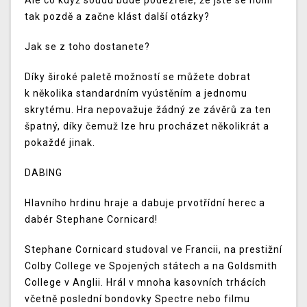
Ale co když soudu bude podezřelé, že jste se holili
tak pozdě a začne klást další otázky?
Jak se z toho dostanete?
Díky široké paletě možností se můžete dobrat
k několika standardním vyústěním a jednomu
skrytému. Hra nepovažuje žádný ze závěrů za ten
špatný, díky čemuž lze hru procházet několikrát a
pokaždé jinak.
DABING
Hlavního hrdinu hraje a dabuje prvotřídní herec a
dabér Stephane Cornicard!
Stephane Cornicard studoval ve Francii, na prestižní
Colby College ve Spojených státech a na Goldsmith
College v Anglii. Hrál v mnoha kasovních trhácích
včetně poslední bondovky Spectre nebo filmu