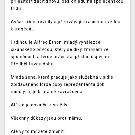
příležitost začít znovu, bez ohledu na společenskou
třídu.
Avšak třídní rozdíly a přetrvávající rasismus vedou
k tragédii…
Hrdinou je Alfred Ethon, mladý vynálezce
cikánského původu, který se díky změnám ve
společnosti a tvrdé práci stal příklad úspěchu.
Předběhl svou dobu.
Mladá žena, která pracuje jako služebná v sídle
zbídačeného lorda coby reprezentanta dob
minulých, je brutálně zavražděna.
Alfred je obviněn z vraždy.
Všechny důkazy jsou proti němu.
Ale vy to můžete změnit.