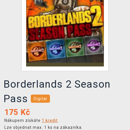
DOPRAVA
XZONE KLUB
TCG & BOARDGAME HUB
VÝKUP HER (BAZAR)
Borderlands 2 Season
Pass
Digital
175
Kč
Nákupem získáte
1 kredit
Lze objednat max. 1 ks na zákazníka.