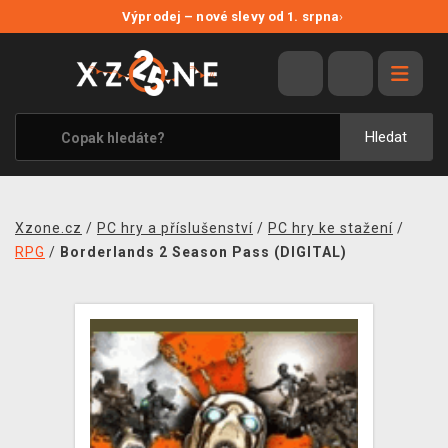
NOVÉ SLEVY
Výprodej – nové slevy od 1. srpna
›
VÝPRODEJ
VIDEOHRY
XZONE ORIGINALS
Hledat
TÉMATIKY
OBLEČENÍ A DOPLŇKY
Xzone.cz
/
PC hry a příslušenství
/
PC hry ke stažení
/
MERCHANDISE
RPG
/
Borderlands 2 Season Pass (DIGITAL)
SPOLEČENSKÉ HRY
BLOG
KONTAKT
PRODEJNY