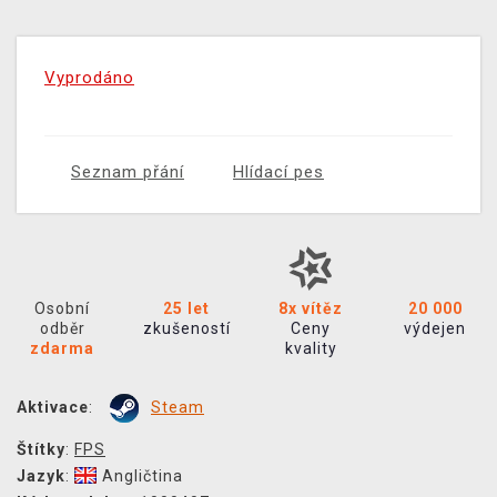
Vyprodáno
Seznam přání
Hlídací pes
Osobní
25 let
8x vítěz
20 000
odběr
zkušeností
Ceny
výdejen
zdarma
kvality
Aktivace
:
Steam
Štítky
:
FPS
Jazyk
:
Angličtina