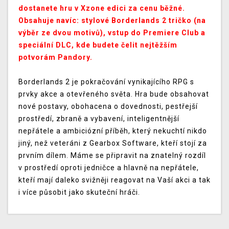
dostanete hru v Xzone edici za cenu běžné.
Obsahuje navíc: stylové Borderlands 2 tričko (na
výběr ze dvou motivů), vstup do Premiere Club a
speciální DLC, kde budete čelit nejtěžším
potvorám Pandory.
Borderlands 2 je pokračování vynikajícího RPG s
prvky akce a otevřeného světa. Hra bude obsahovat
nové postavy, obohacena o dovednosti, pestřejší
prostředí, zbraně a vybavení, inteligentnější
nepřátele a ambiciózní příběh, který nekuchtí nikdo
jiný, než veteráni z Gearbox Software, kteří stojí za
prvním dílem. Máme se připravit na znatelný rozdíl
v prostředí oproti jedničce a hlavně na nepřátele,
kteří mají daleko svižněji reagovat na Vaší akci a tak
i více působit jako skuteční hráči.