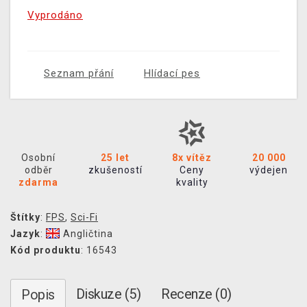
Vyprodáno
Seznam přání
Hlídací pes
Osobní
25 let
8x vítěz
20 000
odběr
zkušeností
Ceny
výdejen
zdarma
kvality
Štítky
:
FPS
,
Sci-Fi
Jazyk
:
Angličtina
Kód produktu
: 16543
Diskuze (5)
Recenze (0)
Popis