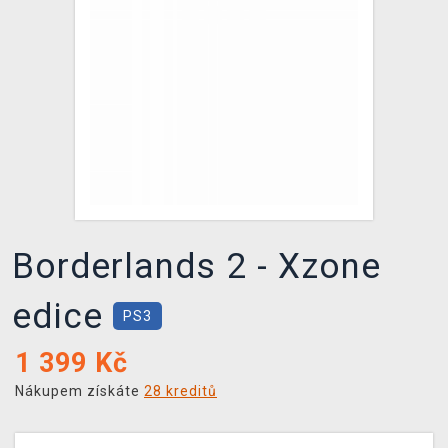
DOPRAVA
XZONE KLUB
TCG & BOARDGAME HUB
VÝKUP HER (BAZAR)
Borderlands 2 - Xzone
edice
PS3
1 399
Kč
Nákupem získáte
28 kreditů