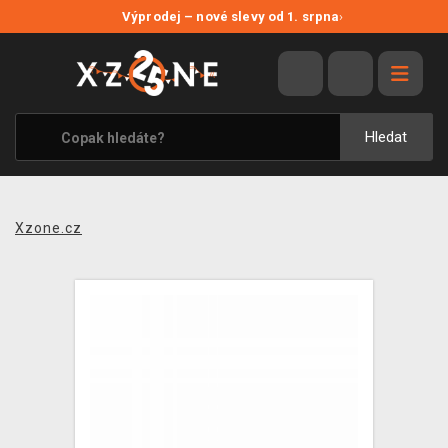
NOVÉ SLEVY
Výprodej – nové slevy od 1. srpna
›
VÝPRODEJ
VIDEOHRY
XZONE ORIGINALS
Hledat
TÉMATIKY
OBLEČENÍ A DOPLŇKY
Xzone.cz
MERCHANDISE
SPOLEČENSKÉ HRY
BLOG
KONTAKT
PRODEJNY