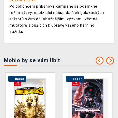
REŽIM VÝZVY
Po dokončení příběhové kampaně se odemkne
režim výzvy, nabízející nášup dalších galaktických
sektorů s čím dál obtížnějšími výzvami, včetně
mutátorů sloužících k úpravě vašeho herního
zážitku.
Mohlo by se vám líbit
Bazar
Bazar