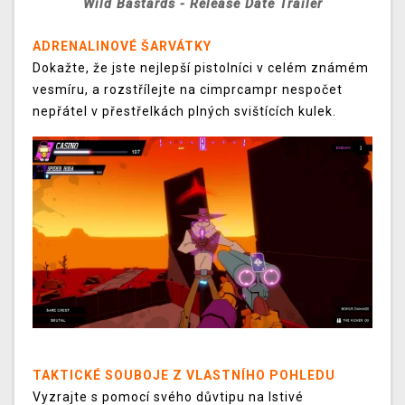
Wild Bastards - Release Date Trailer
ADRENALINOVÉ ŠARVÁTKY
Dokažte, že jste nejlepší pistolníci v celém známém
vesmíru, a rozstřílejte na cimprcampr nespočet
nepřátel v přestřelkách plných svištících kulek.
TAKTICKÉ SOUBOJE Z VLASTNÍHO POHLEDU
Vyzrajte s pomocí svého důvtipu na lstivé