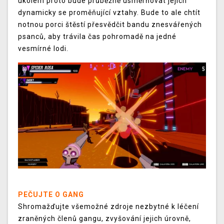
úkolem proto bude průběžně usměrňovat jejich
dynamicky se proměňující vztahy. Bude to ale chtít
notnou porci štěstí přesvědčit bandu znesvářených
psanců, aby trávila čas pohromadě na jedné
vesmírné lodi.
PEČUJTE O GANG
Shromažďujte všemožné zdroje nezbytné k léčení
zraněných členů gangu, zvyšování jejich úrovně,