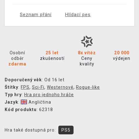
Seznam přání
Hlídací pes
Osobní
25 let
8x vítěz
20 000
odběr
zkušeností
Ceny
výdejen
zdarma
kvality
Doporučený věk
: Od 16 let
Štítky
:
FPS
,
Sci-Fi
,
Westernové
,
Rogue-like
Typ hry
:
Hra pro jednoho hráče
Jazyk
:
Angličtina
Kód produktu
: 62318
Hra také dostupná pro:
PS5