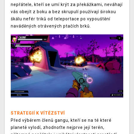
nepřátele, kteří se umí krýt za překážkami, neváhají
vás obejít z boku a bez skrupulí používají širokou
škálu nefér triků od teleportace po vypouštění
naváděných otrávených ptačích brků.
STRATEGIÍ K VÍTĚZSTVÍ
Před výběrem členů gangu, kteří se na té které
planetě vylodí, zhodnoťte nejprve její terén,