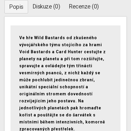
Diskuze (0)
Recenze (0)
Popis
Ve hře Wild Bastards od zkušeného
vývojářského týmu stojícího za hrami
Void Bastards a Card Hunter cestujte z
planety na planetu a při tom rozšiřujte,
spravujte a ovládejte tým třinácti
vesmírných psanců, z nichž každý se
může pochlubit jedinečnou zbraní,
unikátní speciální schopností a
originálním stromem dovedností
rozvíjejícím jeho postavu. Na
jednotlivých planetách pak hromaďte
kořist a pouštějte se do šarvátek s
místními během intenzivních, komorně
zpracovaných přestřelek.