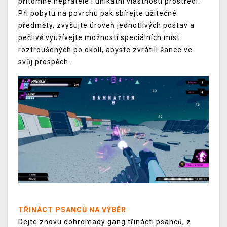
přítomné nepřátele i unikátní vlastnosti prostředí.
Při pobytu na povrchu pak sbírejte užitečné
předměty, zvyšujte úroveň jednotlivých postav a
pečlivě využívejte možností speciálních míst
roztroušených po okolí, abyste zvrátili šance ve
svůj prospěch.
TŘINÁCT PSANCŮ NA VÝBĚR
Dejte znovu dohromady gang třinácti psanců, z