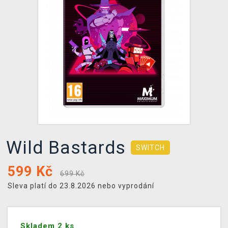
DOPRAVA
XZONE KLUB
TCG & BOARDGAME HUB
VÝKUP HER (BAZAR)
Wild Bastards
SWITCH
599
Kč
699 Kč
Sleva platí do 23.8.2026 nebo vyprodání
Skladem 2 ks