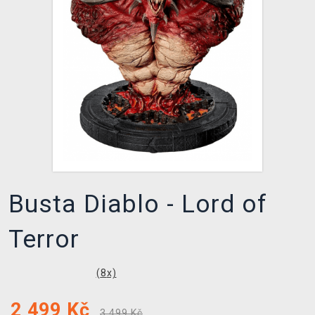
DOPRAVA
XZONE KLUB
TCG & BOARDGAME HUB
VÝKUP HER (BAZAR)
Busta Diablo - Lord of
Terror
(
8
x)
2 499
Kč
3 499 Kč