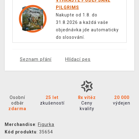
VYHRAJTE PODEPSANÉ
PILGRIMS
Nakupte od 1.8. do
31.8.2026 a každá vaše
objednávka jde automaticky
do slosování.
Seznam přání
Hlídací pes
Osobní
25 let
8x vítěz
20 000
odběr
zkušeností
Ceny
výdejen
zdarma
kvality
Merchandise
:
Figurka
Kód produktu
: 35654