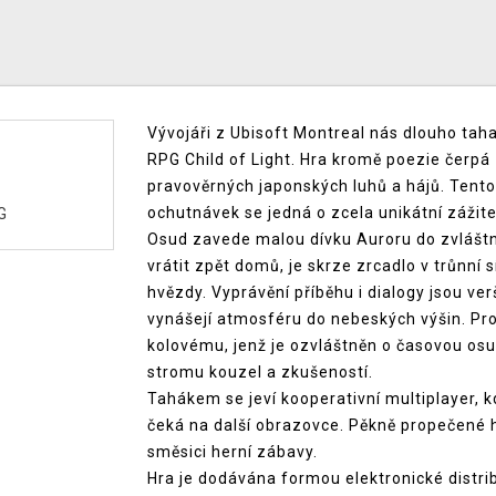
Vývojáři z Ubisoft Montreal nás dlouho ta
RPG Child of Light. Hra kromě poezie čerpá 
pravověrných japonských luhů a hájů. Tento
ochutnávek se jedná o zcela unikátní zážite
G
Osud zavede malou dívku Auroru do zvlášt
vrátit zpět domů, je skrze zrcadlo v trůnní s
hvězdy. Vyprávění příběhu i dialogy jsou v
vynášejí atmosféru do nebeských výšin. P
kolovému, jenž je ozvláštněn o časovou osu
stromu kouzel a zkušeností.
Tahákem se jeví kooperativní multiplayer, k
čeká na další obrazovce. Pěkně propečené há
směsici herní zábavy.
Hra je dodávána formou elektronické distr