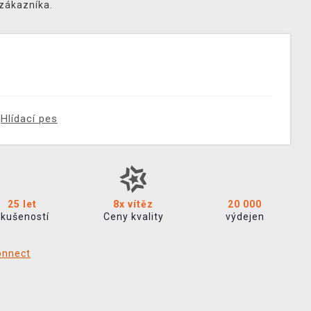
 zákazníka.
Hlídací pes
25 let
8x vítěz
20 000
zkušeností
Ceny kvality
výdejen
onnect