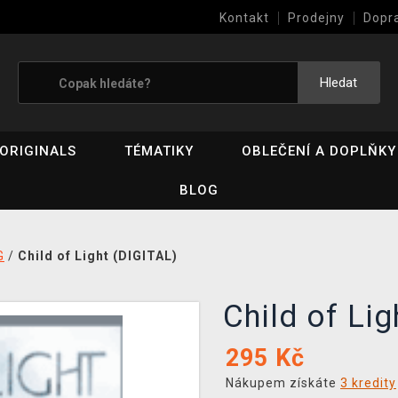
Kontakt
Prodejny
Dopr
Výkup her (bazar)
Hledat
ORIGINALS
TÉMATIKY
OBLEČENÍ A DOPLŇKY
BLOG
G
/
Child of Light (DIGITAL)
Child of Li
295
Kč
Nákupem získáte
3 kredity