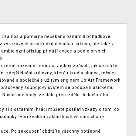
hali za nos a poměrně nečekaně oznámili pohádkové
z výrazových prostředků divadla i cirkusu, ale také z
 ambiciózní přístup přináší ovoce a podle prvních
k.
ní země nazvané Lemuria. Jediný způsob, jak se může
íni zdejší Noční královny, která ukradla slunce, měsíc i
eršované a společně s užitým enginem UbiArt Framework
ropracovaný soubojový systém se podobá klasickému
. Nasbírané body lze dále přerozdělit do košatého
dy si s ostatními hráči můžete posílat vzkazy o tom, co
danky tvoří kvalitní základ k citlivě namíchané
ibuce. Po zakoupení obdržíte všechny potřebné