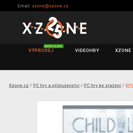
Email:
xzone@xzone.cz
NOVÉ SLEVY
VÝPRODEJ
VIDEOHRY
XZONE 
Xzone.cz
/
PC hry a příslušenství
/
PC hry ke stažení
/
RP