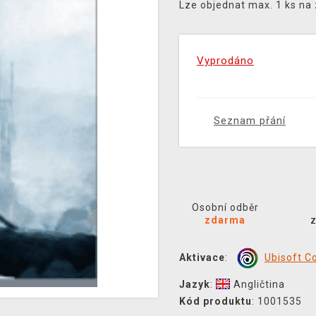
Lze objednat max. 1 ks na
Vyprodáno
Seznam přání
Osobní odběr
zdarma
Aktivace
:
Ubisoft C
Jazyk
:
Angličtina
Kód produktu
: 1001535