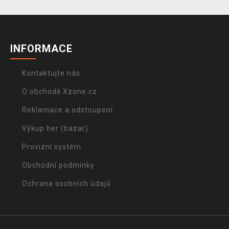
INFORMACE
Kontaktujte nás
O obchodě Xzone.cz
Reklamace a odstoupení
Výkup her (bazar)
Provizní systém
Obchodní podmínky
Ochrana osobních údajů