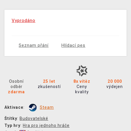
Vyprodáno
Seznam přání
Hlídací pes
Osobní
25 let
8x vítěz
20 000
odběr
zkušeností
Ceny
výdejen
zdarma
kvality
Aktivace
:
Steam
Štítky
:
Budovatelské
Typ hry
:
Hra pro jednoho hráče