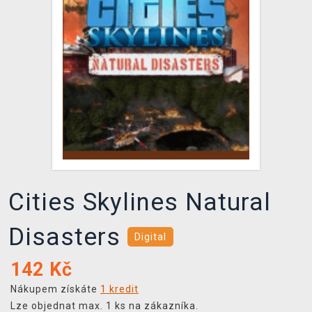
DOPRAVA
XZONE KLUB
TCG & BOARDGAME HUB
VÝKUP HER (BAZAR)
Cities Skylines Natural
Disasters
Digital
142
Kč
Nákupem získáte
1 kredit
Lze objednat max. 1 ks na zákazníka.