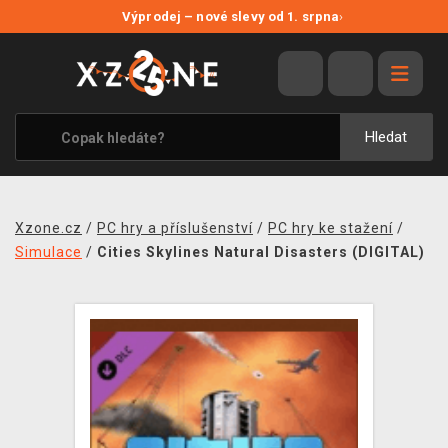
NOVÉ SLEVY
Výprodej – nové slevy od 1. srpna
›
VÝPRODEJ
VIDEOHRY
XZONE ORIGINALS
Hledat
TÉMATIKY
OBLEČENÍ A DOPLŇKY
Xzone.cz
/
PC hry a příslušenství
/
PC hry ke stažení
/
MERCHANDISE
Simulace
/
Cities Skylines Natural Disasters (DIGITAL)
SPOLEČENSKÉ HRY
BLOG
KONTAKT
PRODEJNY