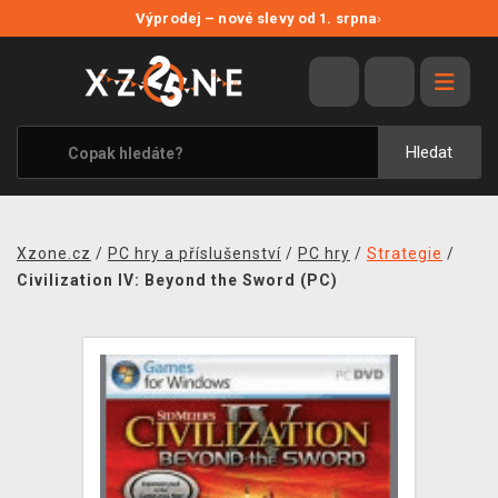
NOVÉ SLEVY
Výprodej – nové slevy od 1. srpna
›
VÝPRODEJ
VIDEOHRY
XZONE ORIGINALS
Hledat
TÉMATIKY
OBLEČENÍ A DOPLŇKY
Xzone.cz
/
PC hry a příslušenství
/
PC hry
/
Strategie
/
MERCHANDISE
Civilization IV: Beyond the Sword (PC)
SPOLEČENSKÉ HRY
BLOG
KONTAKT
PRODEJNY