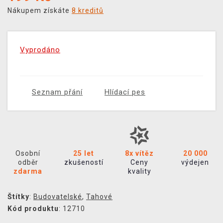
Nákupem získáte
8 kreditů
Vyprodáno
Seznam přání
Hlídací pes
Osobní
25 let
8x vítěz
20 000
odběr
zkušeností
Ceny
výdejen
zdarma
kvality
Štítky
:
Budovatelské
,
Tahové
Kód produktu
: 12710