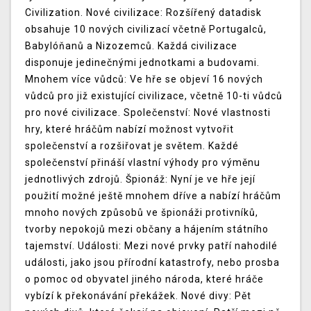
Civilization. Nové civilizace: Rozšířený datadisk
obsahuje 10 nových civilizací včetně Portugalců,
Babylóňanů a Nizozemců. Každá civilizace
disponuje jedinečnými jednotkami a budovami.
Mnohem více vůdců: Ve hře se objeví 16 nových
vůdců pro již existující civilizace, včetně 10-ti vůdců
pro nové civilizace. Společenství: Nové vlastnosti
hry, které hráčům nabízí možnost vytvořit
společenství a rozšiřovat je světem. Každé
společenství přináší vlastní výhody pro výměnu
jednotlivých zdrojů. Špionáž: Nyní je ve hře její
použití možné ještě mnohem dříve a nabízí hráčům
mnoho nových způsobů ve špionáži protivníků,
tvorby nepokojů mezi občany a hájením státního
tajemství. Události: Mezi nové prvky patří nahodilé
události, jako jsou přírodní katastrofy, nebo prosba
o pomoc od obyvatel jiného národa, které hráče
vybízí k překonávání překážek. Nové divy: Pět