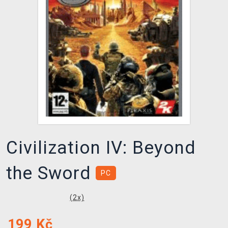
DOPRAVA
XZONE KLUB
TCG & BOARDGAME HUB
VÝKUP HER (BAZAR)
Civilization IV: Beyond
the Sword
PC
(
2
x)
199
Kč