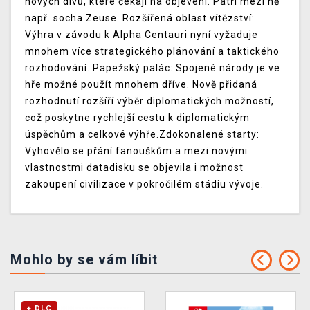
nových divů, které čekají na objevení. Patří mezi ně
např. socha Zeuse. Rozšířená oblast vítězství:
Výhra v závodu k Alpha Centauri nyní vyžaduje
mnohem více strategického plánování a taktického
rozhodování. Papežský palác: Spojené národy je ve
hře možné použít mnohem dříve. Nově přidaná
rozhodnutí rozšíří výběr diplomatických možností,
což poskytne rychlejší cestu k diplomatickým
úspěchům a celkové výhře.Zdokonalené starty:
Vyhovělo se přání fanouškům a mezi novými
vlastnostmi datadisku se objevila i možnost
zakoupení civilizace v pokročilém stádiu vývoje.
Mohlo by se vám líbit
+ DLC