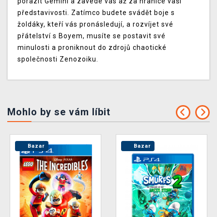
porazit Gemini a zavede vás až za hranice vaší
představivosti. Zatímco budete svádět boje s
žoldáky, kteří vás pronásledují, a rozvíjet své
přátelství s Boyem, musíte se postavit své
minulosti a proniknout do zdrojů chaotické
společnosti Zenozoiku.
Mohlo by se vám líbit
Bazar
Bazar