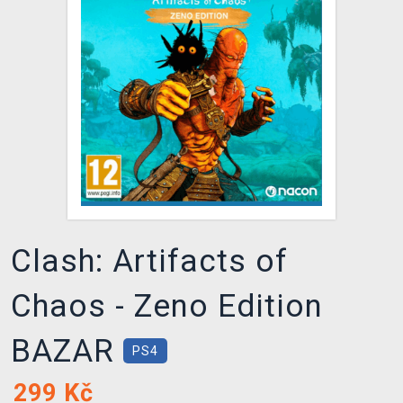
DOPRAVA
XZONE KLUB
TCG & BOARDGAME HUB
VÝKUP HER (BAZAR)
Clash: Artifacts of
Chaos - Zeno Edition
BAZAR
PS4
299
Kč