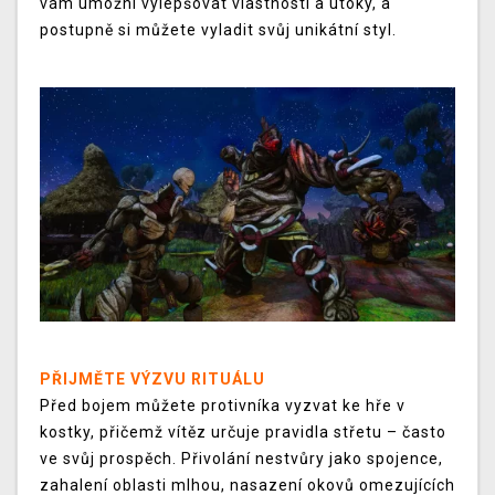
vám umožní vylepšovat vlastnosti a útoky, a
postupně si můžete vyladit svůj unikátní styl.
PŘIJMĚTE VÝZVU RITUÁLU
Před bojem můžete protivníka vyzvat ke hře v
kostky, přičemž vítěz určuje pravidla střetu – často
ve svůj prospěch. Přivolání nestvůry jako spojence,
zahalení oblasti mlhou, nasazení okovů omezujících