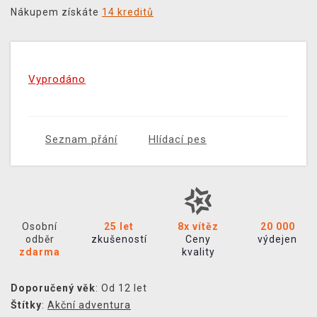
Nákupem získáte
14 kreditů
Vyprodáno
Seznam přání
Hlídací pes
Osobní
25 let
8x vítěz
20 000
odběr
zkušeností
Ceny
výdejen
zdarma
kvality
Doporučený věk
: Od 12 let
Štítky
:
Akční adventura