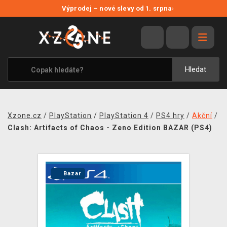
NOVÉ SLEVY
Výprodej – nové slevy od 1. srpna
›
VÝPRODEJ
VIDEOHRY
XZONE ORIGINALS
Hledat
TÉMATIKY
OBLEČENÍ A DOPLŇKY
Xzone.cz
/
PlayStation
/
PlayStation 4
/
PS4 hry
/
Akční
/
MERCHANDISE
Clash: Artifacts of Chaos - Zeno Edition BAZAR (PS4)
SPOLEČENSKÉ HRY
BLOG
Bazar
KONTAKT
PRODEJNY