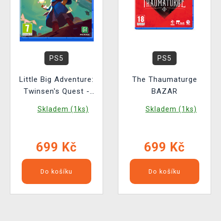
PS5
PS5
Little Big Adventure:
The Thaumaturge
Twinsen's Quest -
BAZAR
Limited Edition
Skladem (1ks)
Skladem (1ks)
BAZAR
699 Kč
699 Kč
Do košíku
Do košíku