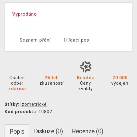
Vyprodáno
Seznam přání
Hlídací pes
Osobní
25 let
8x vítěz
20 000
odběr
zkušeností
Ceny
výdejen
zdarma
kvality
Štítky
:
Izometrické
Kód produktu
: 10802
Diskuze (0)
Recenze (0)
Popis