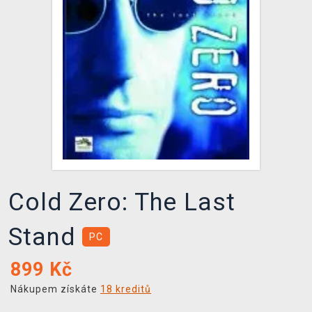
DOPRAVA
XZONE KLUB
TCG & BOARDGAME HUB
VÝKUP HER (BAZAR)
Cold Zero: The Last
Stand
PC
899
Kč
Nákupem získáte
18 kreditů