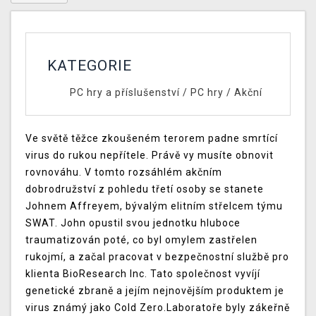
KATEGORIE
PC hry a příslušenství
/
PC hry
/
Akční
Ve světě těžce zkoušeném terorem padne smrtící
virus do rukou nepřítele. Právě vy musíte obnovit
rovnováhu. V tomto rozsáhlém akčním
dobrodružství z pohledu třetí osoby se stanete
Johnem Affreyem, bývalým elitním střelcem týmu
SWAT. John opustil svou jednotku hluboce
traumatizován poté, co byl omylem zastřelen
rukojmí, a začal pracovat v bezpečnostní službě pro
klienta BioResearch Inc. Tato společnost vyvíjí
genetické zbraně a jejím nejnovějším produktem je
virus známý jako Cold Zero.Laboratoře byly zákeřně