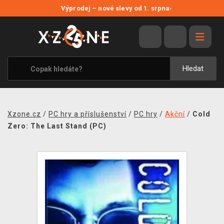
NOVÉ SLEVY
Výprodej – nové slevy od 1. srpna
›
VÝPRODEJ
VIDEOHRY
XZONE ORIGINALS
Hledat
TÉMATIKY
OBLEČENÍ A DOPLŇKY
Xzone.cz
/
PC hry a příslušenství
/
PC hry
/
Akční
/
Cold
MERCHANDISE
Zero: The Last Stand (PC)
SPOLEČENSKÉ HRY
BLOG
KONTAKT
PRODEJNY