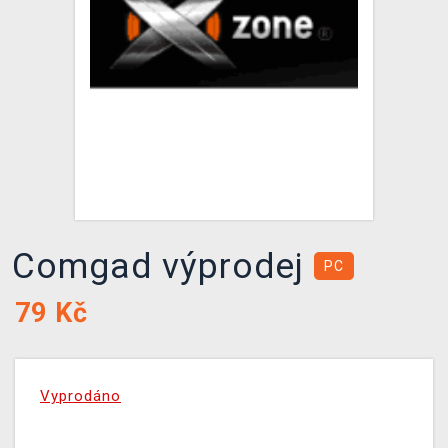
DOPRAVA
XZONE KLUB
TCG & BOARDGAME HUB
VÝKUP HER (BAZAR)
Comgad výprodej
PC
79
Kč
Vyprodáno