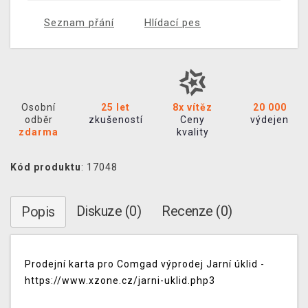
Seznam přání
Hlídací pes
Osobní
25 let
8x vítěz
20 000
odběr
zkušeností
Ceny
výdejen
zdarma
kvality
Kód produktu
: 17048
Diskuze (0)
Recenze (0)
Popis
Prodejní karta pro Comgad výprodej Jarní úklid -
https://www.xzone.cz/jarni-uklid.php3