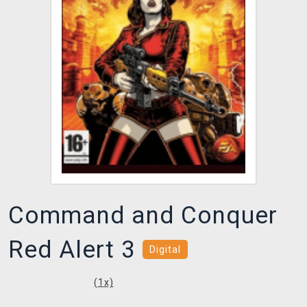
DOPRAVA
XZONE KLUB
TCG & BOARDGAME HUB
VÝKUP HER (BAZAR)
Command and Conquer
Red Alert 3
Digital
(
1
x)