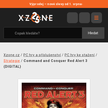
NOVÉ SLEVY
Výprodej – nové slevy od 1. srpna
›
VÝPRODEJ
VIDEOHRY
XZONE ORIGINALS
Hledat
TÉMATIKY
OBLEČENÍ A DOPLŇKY
Xzone.cz
/
PC hry a příslušenství
/
PC hry ke stažení
/
MERCHANDISE
Strategie
/
Command and Conquer Red Alert 3
(DIGITAL)
SPOLEČENSKÉ HRY
BLOG
KONTAKT
PRODEJNY