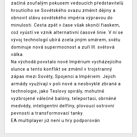
začíná zoufalým pokusem vedoucích představitelů
hroutícího se Sovětského svazu změnit dějiny a
obnovit slávu sovětského impéria výpravou do
minulosti. Cesta zpět v čase však skončí fiaskem,
což vyústí ve vznik alternativní časové linie. V ní se
vývoj technologií ubírá zcela jiným směrem, světu
dominuje nová supermocnost a zuří III. světová
válka.
Na východě povstalo nové Impérium vycházejícího
slunce a tento konflikt se změnil v trojstranný
zápas mezi Sověty, Spojenci a Impériem. Jejich
armády využívají v poli nové a neobvyklé zbraně a
technologie, jako Teslovy spirály, mohutně
vyzbrojené válečné balóny, teleportaci, obrněné
medvědy, inteligentní delfíny, plovoucí ostrovní
pevnosti a transformovací tanky.
EA multiplayer již není u hry podporován