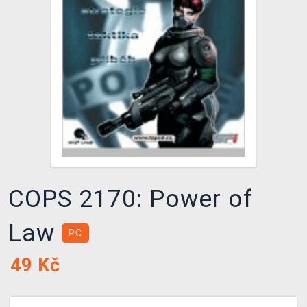
DOPRAVA
XZONE KLUB
TCG & BOARDGAME HUB
VÝKUP HER (BAZAR)
COPS 2170: Power of
Law
PC
49
Kč