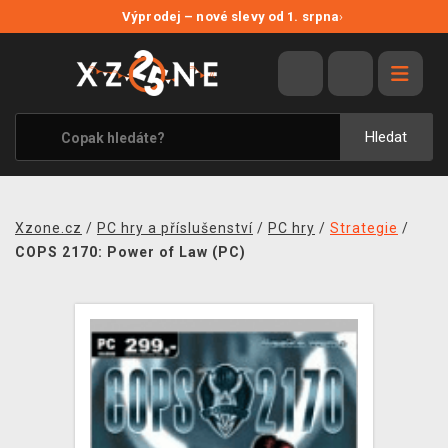
NOVÉ SLEVY
Výprodej – nové slevy od 1. srpna
›
VÝPRODEJ
VIDEOHRY
XZONE ORIGINALS
Hledat
TÉMATIKY
OBLEČENÍ A DOPLŇKY
Xzone.cz
/
PC hry a příslušenství
/
PC hry
/
Strategie
/
MERCHANDISE
COPS 2170: Power of Law (PC)
SPOLEČENSKÉ HRY
BLOG
KONTAKT
PRODEJNY