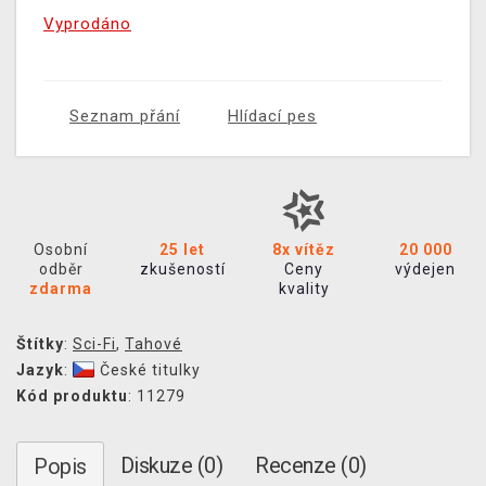
Vyprodáno
Seznam přání
Hlídací pes
Osobní
25 let
8x vítěz
20 000
odběr
zkušeností
Ceny
výdejen
zdarma
kvality
Štítky
:
Sci-Fi
,
Tahové
Jazyk
:
České titulky
Kód produktu
: 11279
Diskuze (0)
Recenze (0)
Popis