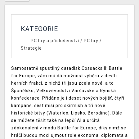
KATEGORIE
PC hry a příslušenství
/
PC hry
/
Strategie
Samostatně spustilný datadisk Cossacks II: Battle
for Europe, vám má dá možnost výběru z devíti
herních frakcí, z nichž tři jsou zcela nové, a to
Španělsko, Velkovévodství Varšavské a Rýnská
konfederace. Přidáno je i deset nových bojišť, čtyři
kampaně, šest misí pro skirmish a tři nové
historické bitvy (Waterloo, Lipsko, Borodino). Dále
se můžete těšit také na lepší AI a určitá
zdokonalení v módu Battle for Europe, díky nimž se
hráči budou moci ujmout role ekonoma, diplomata a