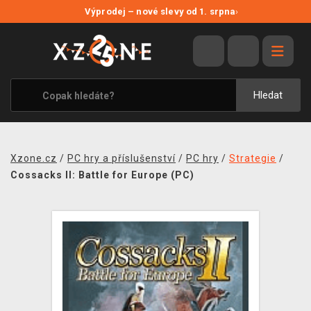
NOVÉ SLEVY
Výprodej – nové slevy od 1. srpna
›
VÝPRODEJ
VIDEOHRY
XZONE ORIGINALS
Hledat
TÉMATIKY
OBLEČENÍ A DOPLŇKY
Xzone.cz
/
PC hry a příslušenství
/
PC hry
/
Strategie
/
MERCHANDISE
Cossacks II: Battle for Europe (PC)
SPOLEČENSKÉ HRY
BLOG
KONTAKT
PRODEJNY