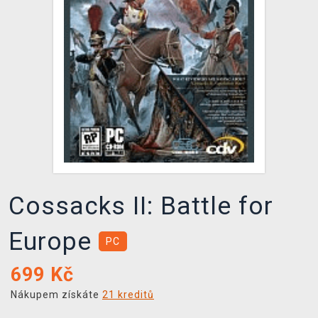
DOPRAVA
XZONE KLUB
TCG & BOARDGAME HUB
VÝKUP HER (BAZAR)
Cossacks II: Battle for
Europe
PC
699
Kč
Nákupem získáte
21 kreditů