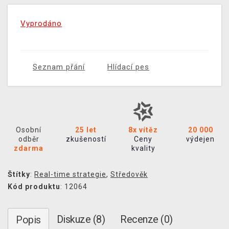
Vyprodáno
Seznam přání
Hlídací pes
Osobní
25 let
8x vítěz
20 000
odběr
zkušeností
Ceny
výdejen
zdarma
kvality
Štítky
:
Real-time strategie
,
Středověk
Kód produktu
: 12064
Diskuze (8)
Recenze (0)
Popis