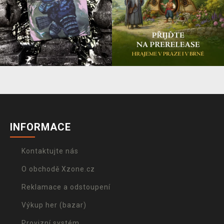
INFORMACE
Kontaktujte nás
O obchodě Xzone.cz
Reklamace a odstoupení
Výkup her (bazar)
Provizní systém