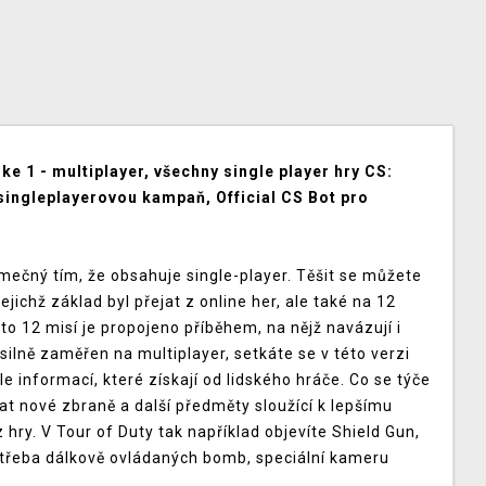
ike 1 - multiplayer, všechny single player hry CS:
 singleplayerovou kampaň, Official CS Bot pro
jimečný tím, že obsahuje single-player. Těšit se můžete
jichž základ byl přejat z online her, ale také na 12
to 12 misí je propojeno příběhem, na nějž navázují i
ak silně zaměřen na multiplayer, setkáte se v této verzi
dle informací, které získají od lidského hráče. Co se týče
at nové zbraně a další předměty sloužící k lepšímu
 hry. V Tour of Duty tak například objevíte Shield Gun,
e třeba dálkově ovládaných bomb, speciální kameru