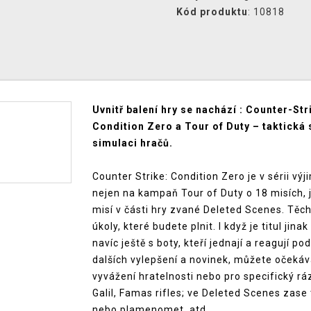
Kód produktu
: 10818
Uvnitř balení hry se nachází : Counter-Str
Condition Zero a Tour of Duty – taktická
simulaci hračů.
Counter Strike: Condition Zero je v sérii vý
nejen na kampaň Tour of Duty o 18 misích, je
misí v části hry zvané Deleted Scenes. Těch
úkoly, které budete plnit. I když je titul jin
navíc ještě s boty, kteří jednají a reagují po
dalších vylepšení a novinek, můžete očekáv
vyvážení hratelnosti nebo pro specifický ráz
Galil, Famas rifles; ve Deleted Scenes zas
nebo plamenomet, atd.