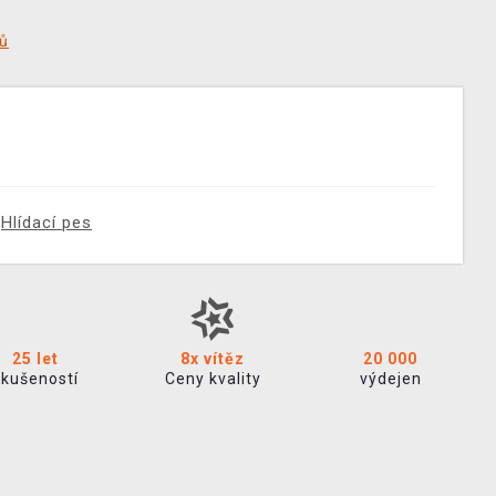
tů
Hlídací pes
25 let
8x vítěz
20 000
zkušeností
Ceny kvality
výdejen