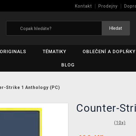
Kontakt
Prodejny
Dopr
Výkup her (bazar)
Hledat
ORIGINALS
TÉMATIKY
OBLEČENÍ A DOPLŇKY
BLOG
r-Strike 1 Anthology (PC)
Counter-Str
(
10
x)