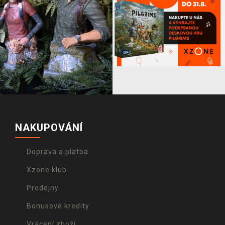
NAKUPOVÁNÍ
Doprava a platba
Xzone klub
Prodejny
Bonusové kredity
Vrácení zboží