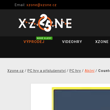
Email:
xzone@xzone.cz
NOVÉ SLEVY
VÝPRODEJ
VIDEOHRY
XZONE 
Xzone.cz
/
PC hry a příslušenství
/
PC hry
/
Akční
/
Counte