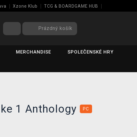
ava
Xzone Klub
TCG & BOARDGAME HUB
Prázdný košík
MERCHANDISE
SPOLEČENSKÉ HRY
ike 1 Anthology
PC