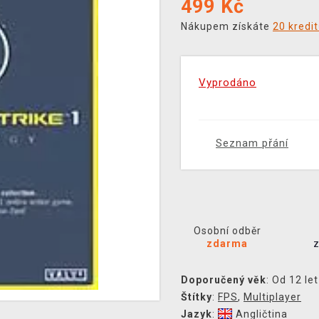
499
Kč
Nákupem získáte
20 kredi
Vyprodáno
Seznam přání
Osobní odběr
zdarma
Doporučený věk
: Od 12 let
Štítky
:
FPS
,
Multiplayer
Jazyk
:
Angličtina