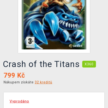
DOPRAVA
XZONE KLUB
TCG & BOARDGAME HUB
VÝKUP HER (BAZAR)
Crash of the Titans
X360
799
Kč
Nákupem získáte
32 kreditů
Vyprodáno