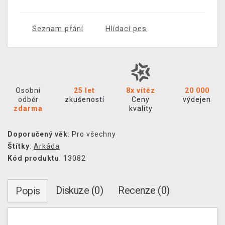
Seznam přání
Hlídací pes
Osobní
25 let
8x vítěz
20 000
odběr
zkušeností
Ceny
výdejen
zdarma
kvality
Doporučený věk
: Pro všechny
Štítky
:
Arkáda
Kód produktu
: 13082
Diskuze (0)
Recenze (0)
Popis