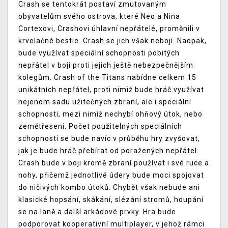
Crash se tentokrát postaví zmutovaným
obyvatelům svého ostrova, které Neo a Nina
Cortexovi, Crashovi úhlavní nepřátelé, proměnili v
krvelačné bestie. Crash se jich však nebojí. Naopak,
bude využívat speciální schopnosti pobitých
nepřátel v boji proti jejich ještě nebezpečnějším
kolegům. Crash of the Titans nabídne celkem 15
unikátních nepřátel, proti nimiž bude hráč využívat
nejenom sadu užitečných zbraní, ale i speciální
schopnosti, mezi nimiž nechybí ohňový útok, nebo
zemětřesení. Počet použitelných speciálních
schopností se bude navíc v průběhu hry zvyšovat,
jak je bude hráč přebírat od poražených nepřátel.
Crash bude v boji kromě zbraní používat i své ruce a
nohy, přičemž jednotlivé údery bude moci spojovat
do ničivých kombo útoků. Chybět však nebude ani
klasické hopsání, skákání, slézání stromů, houpání
se na laně a další arkádové prvky. Hra bude
podporovat kooperativní multiplayer, v jehož rámci