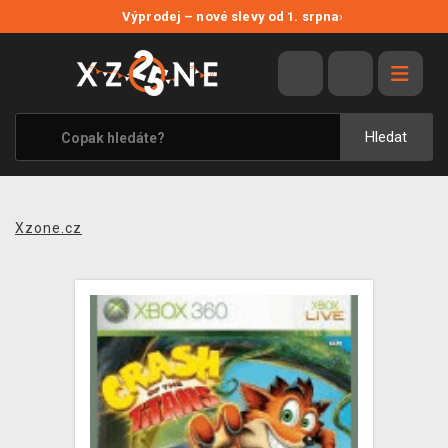
NOVÉ SLEVY
Výprodej – nové slevy od 1. srpna
›
VÝPRODEJ
VIDEOHRY
XZONE ORIGINALS
Hledat
TÉMATIKY
OBLEČENÍ A DOPLŇKY
Xzone.cz
MERCHANDISE
SPOLEČENSKÉ HRY
BLOG
KONTAKT
PRODEJNY